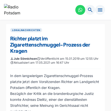
search
menu
LOKALNACHRICHTEN
Richter platzt im
Zigarettenschmuggel-Prozess der
Kragen
person
Jule Sönnichsen
schedule
Veröffentlicht am 15.01.2019 um 12:55 Uhr
update
Aktualisiert am 17.05.2021 um 16:47 Uhr
In dem langwierigen Zigarettenschmuggel-Prozess
platzte jetzt dem Vorsitzenden Richter am Landgericht
Potsdam öffentlich der Kragen.
Bezüglich der Kritik an die brandenburgische Justiz
konnte Andreas Dielitz, einer der dienstältesten
Strafrichter, seine Meinung im Gerichtssaal nicht