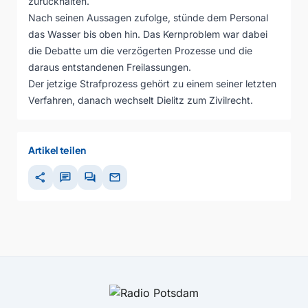
zurückhalten.
Nach seinen Aussagen zufolge, stünde dem Personal
das Wasser bis oben hin. Das Kernproblem war dabei
die Debatte um die verzögerten Prozesse und die
daraus entstandenen Freilassungen.
Der jetzige Strafprozess gehört zu einem seiner letzten
Verfahren, danach wechselt Dielitz zum Zivilrecht.
Artikel teilen
share
chat
forum
mail