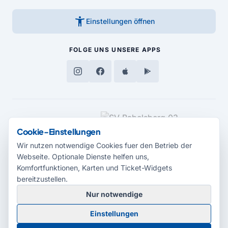
accessibility_new
Einstellungen öffnen
FOLGE UNS
UNSERE APPS
MEDIENPARTNER
Cookie-Einstellungen
Wir nutzen notwendige Cookies fuer den Betrieb der
Webseite. Optionale Dienste helfen uns,
Komfortfunktionen, Karten und Ticket-Widgets
bereitzustellen.
Nur notwendige
© 2026 Radio Potsdam. Webseite entwickelt durch die
Medienagentur
Einstellungen
Babelsberg
Barrierefreiheitserklärung
AGB
Datenschutz
Impressum