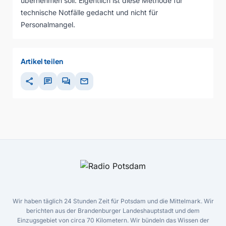
übernehmen soll. Eigentlich ist diese Methode für
technische Notfälle gedacht und nicht für
Personalmangel.
Artikel teilen
share
chat
forum
mail
Wir haben täglich 24 Stunden Zeit für Potsdam und die Mittelmark. Wir
berichten aus der Brandenburger Landeshauptstadt und dem
Einzugsgebiet von circa 70 Kilometern. Wir bündeln das Wissen der