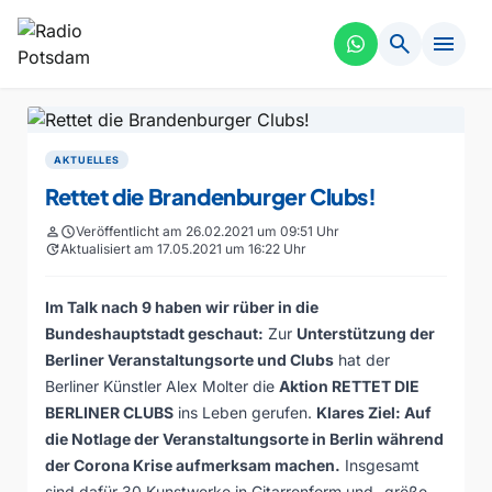
search
menu
AKTUELLES
Rettet die Brandenburger Clubs!
person
schedule
Veröffentlicht am 26.02.2021 um 09:51 Uhr
update
Aktualisiert am 17.05.2021 um 16:22 Uhr
Im Talk nach 9 haben wir rüber in die
Bundeshauptstadt geschaut:
Zur
Unterstützung der
Berliner Veranstaltungsorte und Clubs
hat der
Berliner Künstler Alex Molter die
Aktion RETTET DIE
BERLINER CLUBS
ins Leben gerufen.
Klares Ziel: Auf
die Notlage der Veranstaltungsorte in Berlin während
der Corona Krise aufmerksam machen.
Insgesamt
sind dafür 30 Kunstwerke in Gitarrenform und -größe