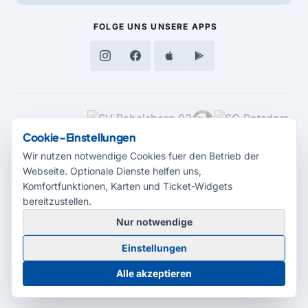
FOLGE UNS
UNSERE APPS
MEDIENPARTNER
Cookie-Einstellungen
Wir nutzen notwendige Cookies fuer den Betrieb der
Webseite. Optionale Dienste helfen uns,
Komfortfunktionen, Karten und Ticket-Widgets
bereitzustellen.
Nur notwendige
© 2026 Radio Potsdam. Webseite entwickelt durch die
Medienagentur
Einstellungen
Babelsberg
Barrierefreiheitserklärung
AGB
Datenschutz
Impressum
Alle akzeptieren
Cookie-Einstellungen