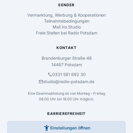
SENDER
Vermarktung, Werbung & Kooperationen
Teilnahmebedingungen
Mail ins Studio
Freie Stellen bei Radio Potsdam
KONTAKT
Brandenburger Straße 48
14467 Potsdam
call
0331 581 692 30
mail
studio@radio-potsdam.de
Eine Gewinnabholung ist von Montag – Freitag
08.00 Uhr bis 18.00 Uhr möglich.
BARRIEREFREIHEIT
accessibility_new
Einstellungen öffnen