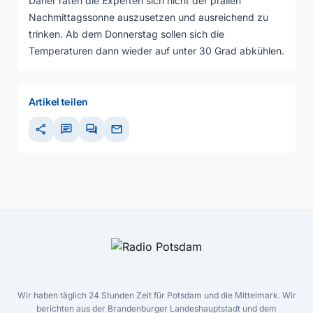
Daher raten die Experten sich nicht der prallen
Nachmittagssonne auszusetzen und ausreichend zu
trinken. Ab dem Donnerstag sollen sich die
Temperaturen dann wieder auf unter 30 Grad abkühlen.
Artikel teilen
share
chat
forum
mail
Wir haben täglich 24 Stunden Zeit für Potsdam und die Mittelmark. Wir
berichten aus der Brandenburger Landeshauptstadt und dem