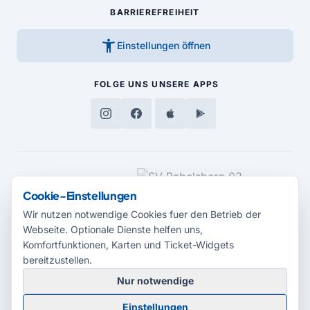
BARRIEREFREIHEIT
accessibility_new
Einstellungen öffnen
FOLGE UNS
UNSERE APPS
MEDIENPARTNER
Cookie-Einstellungen
Wir nutzen notwendige Cookies fuer den Betrieb der
Webseite. Optionale Dienste helfen uns,
Komfortfunktionen, Karten und Ticket-Widgets
bereitzustellen.
Nur notwendige
© 2026 Radio Potsdam. Webseite entwickelt durch die
Medienagentur
Einstellungen
Babelsberg