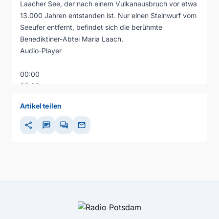
Laacher See, der nach einem Vulkanausbruch vor etwa
13.000 Jahren entstanden ist. Nur einen Steinwurf vom
Seeufer entfernt, befindet sich die berühmte
Benediktiner-Abtei Maria Laach.
Audio-Player
00:00
00:00
00:00
Artikel teilen
share
chat
forum
mail