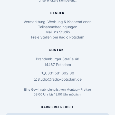
unsere lokale Kompetenz.
SENDER
Vermarktung, Werbung & Kooperationen
Teilnahmebedingungen
Mail ins Studio
Freie Stellen bei Radio Potsdam
KONTAKT
Brandenburger Straße 48
14467 Potsdam
call
0331 581 692 30
mail
studio@radio-potsdam.de
Eine Gewinnabholung ist von Montag – Freitag
08.00 Uhr bis 18.00 Uhr möglich.
BARRIEREFREIHEIT