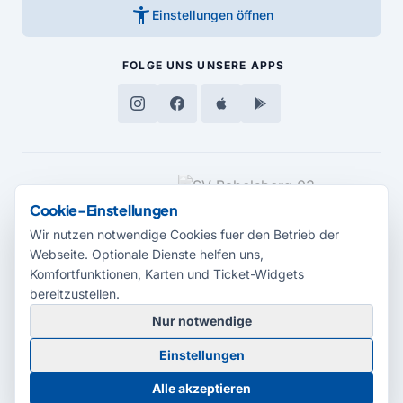
accessibility_new
Einstellungen öffnen
FOLGE UNS
UNSERE APPS
MEDIENPARTNER
Cookie-Einstellungen
Wir nutzen notwendige Cookies fuer den Betrieb der
Webseite. Optionale Dienste helfen uns,
Komfortfunktionen, Karten und Ticket-Widgets
bereitzustellen.
Nur notwendige
© 2026 Radio Potsdam. Webseite entwickelt durch die
Medienagentur
Einstellungen
Babelsberg
Barrierefreiheitserklärung
AGB
Datenschutz
Impressum
Alle akzeptieren
Cookie-Einstellungen