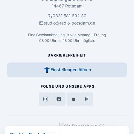
14467 Potsdam
call
0331 581 692 30
mail
studio@radio-potsdam.de
Eine Gewinnabholung ist von Montag – Freitag
08.00 Uhr bis 18.00 Uhr möglich.
BARRIEREFREIHEIT
accessibility_new
Einstellungen öffnen
FOLGE UNS
UNSERE APPS
MEDIENPARTNER