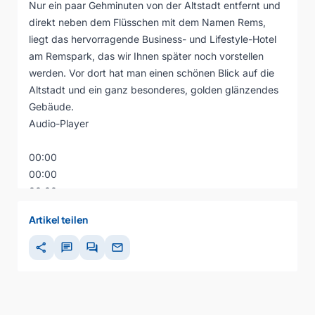
Nur ein paar Gehminuten von der Altstadt entfernt und
direkt neben dem Flüsschen mit dem Namen Rems,
liegt das hervorragende Business- und Lifestyle-Hotel
am Remspark, das wir Ihnen später noch vorstellen
werden. Vor dort hat man einen schönen Blick auf die
Altstadt und ein ganz besonderes, golden glänzendes
Gebäude.
Audio-Player
00:00
00:00
00:00
Artikel teilen
share
chat
forum
mail