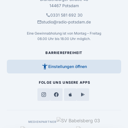
14467 Potsdam
call
0331 581 692 30
mail
studio@radio-potsdam.de
Eine Gewinnabholung ist von Montag – Freitag
08.00 Uhr bis 18.00 Uhr möglich.
BARRIEREFREIHEIT
accessibility_new
Einstellungen öffnen
FOLGE UNS
UNSERE APPS
MEDIENPARTNER