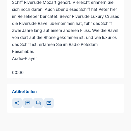
Schiff Riverside Mozart gehört. Vielleicht erinnern Sie
sich noch daran: Auch über dieses Schiff hat Peter hier
im Reisefieber berichtet. Bevor Riverside Luxury Cruises
die Riverside Ravel übernommen hat, fuhr das Schiff
zwei Jahre lang auf einem anderen Fluss. Wie die Ravel
von dort auf die Rhône gekommen ist, und wie luxuriös
das Schiff ist, erfahren Sie im Radio Potsdam
Reisefieber.
Audio-Player
00:00
00:00
00:00
Artikel teilen
share
chat
forum
mail