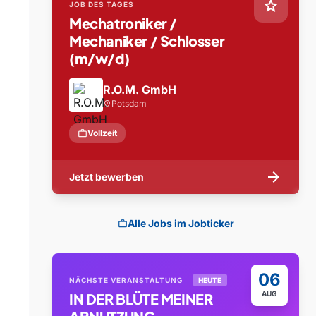
star
JOB DES TAGES
Mechatroniker /
Mechaniker / Schlosser
(m/w/d)
R.O.M. GmbH
Potsdam
location_on
work
Vollzeit
arrow_forward
Jetzt bewerben
Alle Jobs im Jobticker
work
06
NÄCHSTE VERANSTALTUNG
HEUTE
AUG
IN DER BLÜTE MEINER