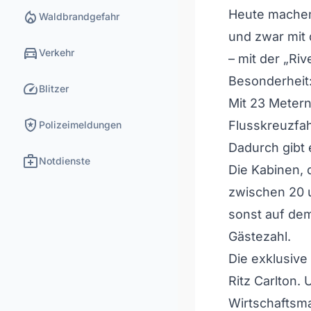
local_fire_department
Heute machen 
Waldbrandgefahr
und zwar mit 
directions_car
Verkehr
– mit der „Riv
Besonderheit:
speed
Blitzer
Mit 23 Metern 
local_police
Flusskreuzfahr
Polizeimeldungen
Dadurch gibt 
medical_services
Notdienste
Die Kabinen, 
zwischen 20 
sonst auf dem 
Gästezahl.
Die exklusive
Ritz Carlton.
Wirtschaftsma