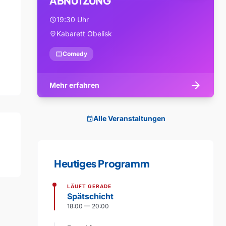
ABNUTZUNG
19:30 Uhr
schedule
Kabarett Obelisk
location_on
confirmation_number
Comedy
arrow_forward
Mehr erfahren
Alle Veranstaltungen
event
Heutiges Programm
LÄUFT GERADE
Spätschicht
18:00 — 20:00