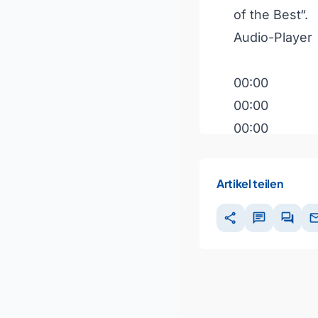
of the Best“.
Audio-Player
00:00
00:00
00:00
Pfeiltasten H
Artikel teilen
share
chat
forum
ma