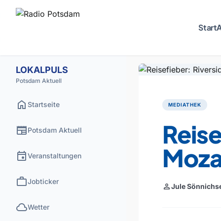
Start
A
LOKALPULS
Potsdam Aktuell
home
Startseite
MEDIATHEK
Reise
newspaper
Potsdam Aktuell
Moza
event
Veranstaltungen
work
Jobticker
person
Jule Sönnichs
cloud
Wetter