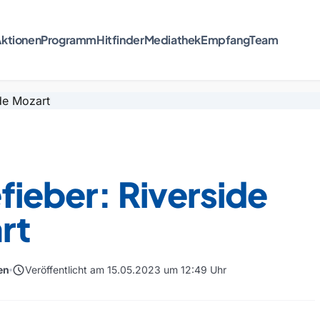
ktionen
Programm
Hitfinder
Mediathek
Empfang
Team
fieber: Riverside
rt
schedule
en
Veröffentlicht am 15.05.2023 um 12:49 Uhr