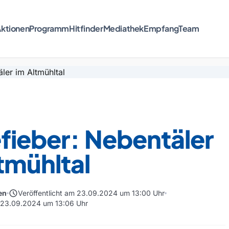
ktionen
Programm
Hitfinder
Mediathek
Empfang
Team
fieber: Nebentäler
tmühltal
schedule
en
Veröffentlicht am 23.09.2024 um 13:00 Uhr
m 23.09.2024 um 13:06 Uhr