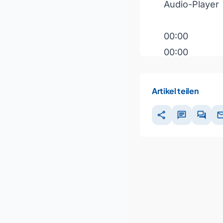
Audio-Player
00:00
00:00
00:00
Artikel teilen
Pfeiltasten H
share
chat
forum
ma