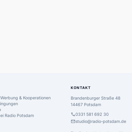
KONTAKT
 Werbung & Kooperationen
Brandenburger Straße 48
ingungen
14467 Potsdam
o
call
0331 581 692 30
 bei Radio Potsdam
mail
studio@radio-potsdam.de