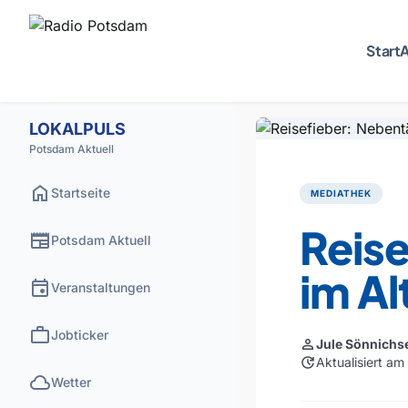
Start
A
LOKALPULS
Potsdam Aktuell
home
Startseite
MEDIATHEK
Reise
newspaper
Potsdam Aktuell
im Al
event
Veranstaltungen
work
Jobticker
person
Jule Sönnichs
update
Aktualisiert a
cloud
Wetter