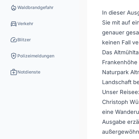
local_fire_department
Waldbrandgefahr
In dieser Au
directions_car
Sie mit auf e
Verkehr
genauer gesag
speed
Blitzer
keinen Fall ve
Das Altmühlta
local_police
Polizeimeldungen
Frankenhöhe b
medical_services
Naturpark Alt
Notdienste
Landschaft be
Unser Reisee
Christoph Wür
eine Wanderu
Ausgabe erzäh
außergewöhnl