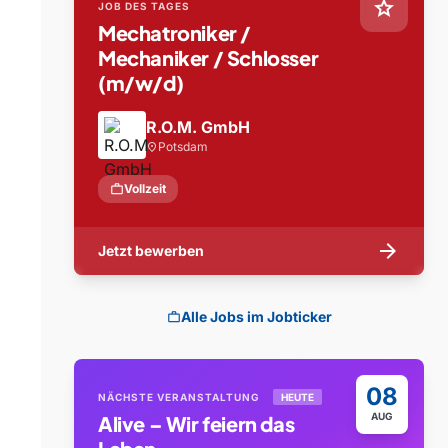
star
JOB DES TAGES
Mechatroniker /
Mechaniker / Schlosser
(m/w/d)
R.O.M. GmbH
Potsdam
location_on
work
Vollzeit
arrow_forward
Jetzt bewerben
Alle Jobs im Jobticker
work
08
NÄCHSTE VERANSTALTUNG
HEUTE
AUG
Alive – Wir feiern das