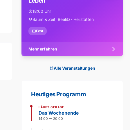
Leben
18:00 Uhr
schedule
Baum & Zeit, Beelitz- Heilstätten
location_on
confirmation_number
Fest
arrow_forward
Mehr erfahren
Alle Veranstaltungen
event
Heutiges Programm
LÄUFT GERADE
Das Wochenende
14:00 — 20:00