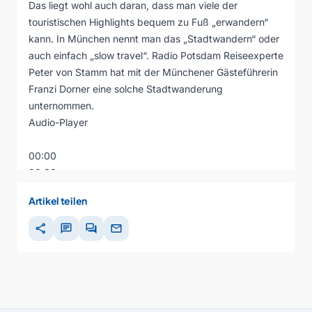
Das liegt wohl auch daran, dass man viele der
touristischen Highlights bequem zu Fuß „erwandern“
kann. In München nennt man das „Stadtwandern“ oder
auch einfach „slow travel“. Radio Potsdam Reiseexperte
Peter von Stamm hat mit der Münchener Gästeführerin
Franzi Dorner eine solche Stadtwanderung
unternommen.
Audio-Player
00:00
00:00
00:00
Artikel teilen
share
chat
forum
mail