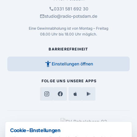
call
0331 581 692 30
mail
studio@radio-potsdam.de
Eine Gewinnabholung ist von Montag – Freitag
08.00 Uhr bis 18.00 Uhr möglich.
BARRIEREFREIHEIT
accessibility_new
Einstellungen öffnen
FOLGE UNS
UNSERE APPS
MEDIENPARTNER
Cookie-Einstellungen