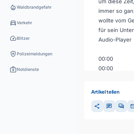
um diese Zeit,
local_fire_department
Waldbrandgefahr
immer so ganz
wollte vom Ge
directions_car
Verkehr
für sein Unte
speed
Blitzer
Audio-Player
local_police
Polizeimeldungen
00:00
medical_services
00:00
Notdienste
00:00
Artikel teilen
Pfeiltasten H
share
chat
forum
ma