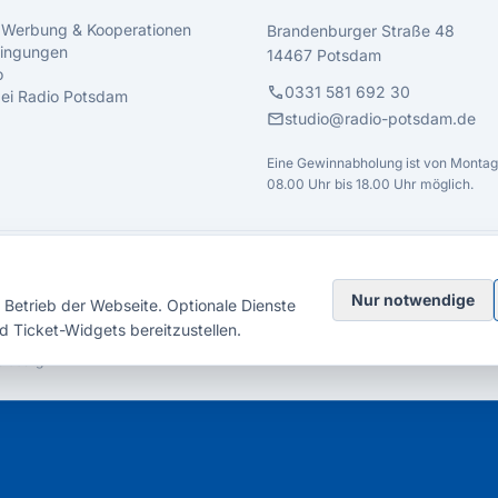
 Werbung & Kooperationen
Brandenburger Straße 48
ingungen
14467 Potsdam
o
call
0331 581 692 30
 bei Radio Potsdam
mail
studio@radio-potsdam.de
Eine Gewinnabholung ist von Montag 
08.00 Uhr bis 18.00 Uhr möglich.
Nur notwendige
Betrieb der Webseite. Optionale Dienste
d Ticket-Widgets bereitzustellen.
elsberg