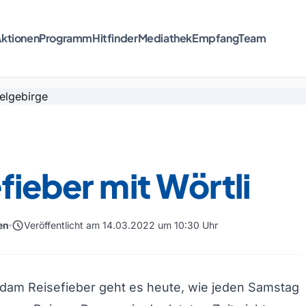
ktionen
Programm
Hitfinder
Mediathek
Empfang
Team
fieber mit Wörtli
schedule
en
Veröffentlicht am 14.03.2022 um 10:30 Uhr
dam Reisefieber geht es heute, wie jeden Samstag