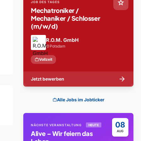
star
JOB DES TAGES
Mechatroniker /
Mechaniker / Schlosser
(m/w/d)
R.O.M. GmbH
Potsdam
location_on
work
Vollzeit
arrow_forward
Jetzt bewerben
Alle Jobs im Jobticker
work
08
NÄCHSTE VERANSTALTUNG
HEUTE
AUG
Alive – Wir feiern das