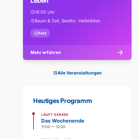
Leben
18:00 Uhr
schedule
Baum & Zeit, Beelitz- Heilstätten
location_on
confirmation_number
Fest
arrow_forward
Mehr erfahren
Alle Veranstaltungen
event
Heutiges Programm
LÄUFT GERADE
Das Wochenende
11:00 — 12:00