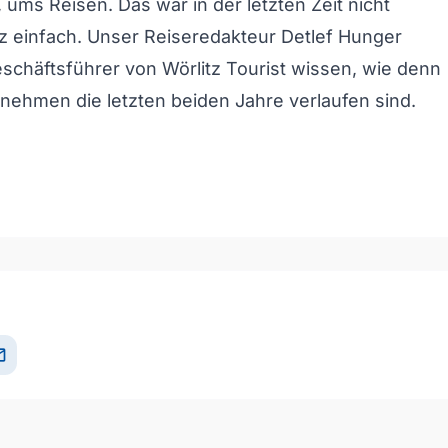
 ums Reisen. Das war in der letzten Zeit nicht
 einfach. Unser Reiseredakteur Detlef Hunger
schäftsführer von Wörlitz Tourist wissen, wie denn
rnehmen die letzten beiden Jahre verlaufen sind.
och/Runter benutzen, um die Lautstärke zu regeln.
il