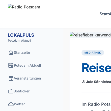
Start
A
LOKALPULS
Potsdam Aktuell
home
Startseite
MEDIATHEK
Reise
newspaper
Potsdam Aktuell
event
Veranstaltungen
person
Jule Sönnichs
work
Jobticker
cloud
Im Radio Pots
Wetter