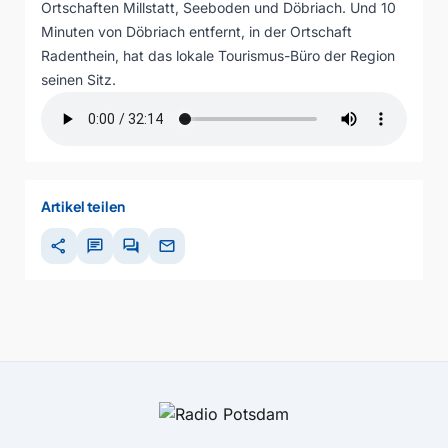
Ortschaften Millstatt, Seeboden und Döbriach. Und 10
Minuten von Döbriach entfernt, in der Ortschaft
Radenthein, hat das lokale Tourismus-Büro der Region
seinen Sitz.
Artikel teilen
share
chat
forum
mail