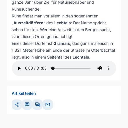
ganze Jahr über Ziel für Naturliebhaber und
Ruhesuchende.
Ruhe findet man vor allem in den sogenannten
„
Auszeitdörfern
“ des
Lechtals
: Der Name spricht
schon für sich. Wer eine Auszeit in den Bergen sucht,
ist in diesen Orten genau richtig!
Eines dieser Dörfer ist
Gramais
, das ganz malerisch in
1.321 Meter Höhe am Ende der Strasse im Otterbachtal
liegt, also in einem Seitental des
Lechtals
.
Artikel teilen
share
chat
forum
mail