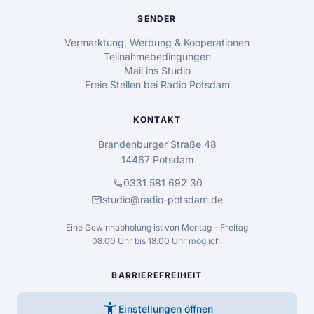
SENDER
Vermarktung, Werbung & Kooperationen
Teilnahmebedingungen
Mail ins Studio
Freie Stellen bei Radio Potsdam
KONTAKT
Brandenburger Straße 48
14467 Potsdam
call
0331 581 692 30
mail
studio@radio-potsdam.de
Eine Gewinnabholung ist von Montag – Freitag
08.00 Uhr bis 18.00 Uhr möglich.
BARRIEREFREIHEIT
accessibility_new
Einstellungen öffnen