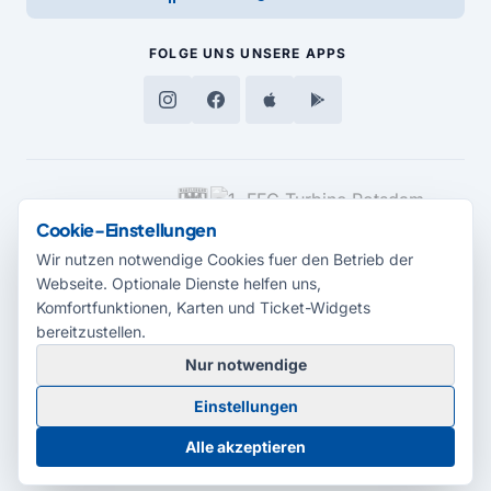
FOLGE UNS
UNSERE APPS
MEDIENPARTNER
Cookie-Einstellungen
Wir nutzen notwendige Cookies fuer den Betrieb der
Webseite. Optionale Dienste helfen uns,
Komfortfunktionen, Karten und Ticket-Widgets
bereitzustellen.
Nur notwendige
© 2026 Radio Potsdam. Webseite entwickelt durch die
Medienagentur
Einstellungen
Babelsberg
Barrierefreiheitserklärung
AGB
Datenschutz
Impressum
Alle akzeptieren
Cookie-Einstellungen