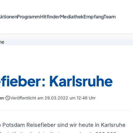
ktionen
Programm
Hitfinder
Mediathek
Empfang
Team
fieber: Karlsruhe
schedule
en
Veröffentlicht am 29.03.2022 um 12:46 Uhr
 Potsdam Reisefieber sind wir heute in Karlsruhe