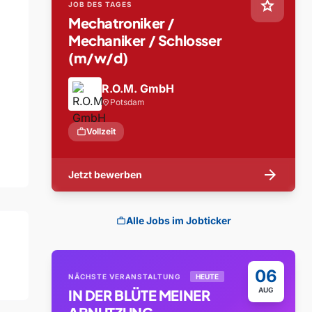
star
JOB DES TAGES
Mechatroniker /
Mechaniker / Schlosser
(m/w/d)
R.O.M. GmbH
Potsdam
location_on
work
Vollzeit
arrow_forward
Jetzt bewerben
Alle Jobs im Jobticker
work
06
NÄCHSTE VERANSTALTUNG
HEUTE
AUG
IN DER BLÜTE MEINER