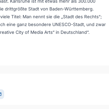
ast. Karlsruhe ist mit etwas mehr als 300.000
ie drittgrößte Stadt von Baden-Württemberg.
viele Titel: Man nennt sie die „Stadt des Rechts“;
 auch eine ganz besondere UNESCO-Stadt, und zwar
reative City of Media Arts“ in Deutschland“.
och/Runter benutzen, um die Lautstärke zu regeln.
il