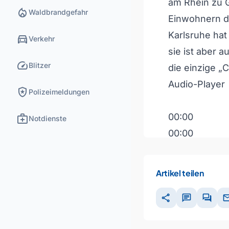
am Rhein zu G
local_fire_department
Waldbrandgefahr
Einwohnern d
Karlsruhe hat 
directions_car
Verkehr
sie ist aber
speed
Blitzer
die einzige „C
Audio-Player
local_police
Polizeimeldungen
medical_services
00:00
Notdienste
00:00
00:00
Artikel teilen
Pfeiltasten H
share
chat
forum
ma