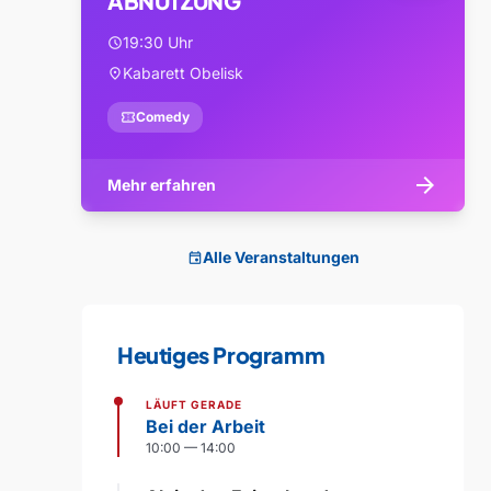
ABNUTZUNG
19:30 Uhr
schedule
Kabarett Obelisk
location_on
confirmation_number
Comedy
arrow_forward
Mehr erfahren
Alle Veranstaltungen
event
Heutiges Programm
LÄUFT GERADE
Bei der Arbeit
10:00 — 14:00