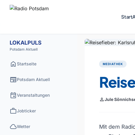
Start
A
LOKALPULS
Potsdam Aktuell
home
Startseite
MEDIATHEK
Reise
newspaper
Potsdam Aktuell
event
Veranstaltungen
person
Jule Sönnichs
work
Jobticker
cloud
Mit dem Radio
Wetter