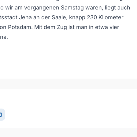
o wir am vergangenen Samstag waren, liegt auch
ätsstadt Jena an der Saale, knapp 230 Kilometer
on Potsdam. Mit dem Zug ist man in etwa vier
na.
och/Runter benutzen, um die Lautstärke zu regeln.
il