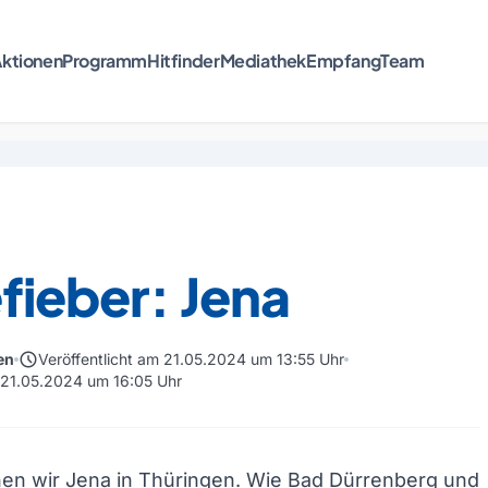
ktionen
Programm
Hitfinder
Mediathek
Empfang
Team
fieber: Jena
schedule
en
Veröffentlicht am 21.05.2024 um 13:55 Uhr
m 21.05.2024 um 16:05 Uhr
en wir Jena in Thüringen. Wie Bad Dürrenberg und