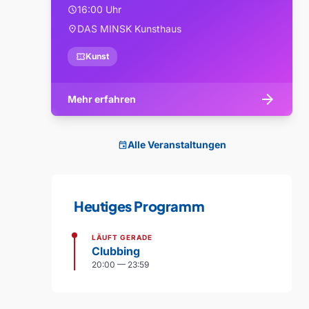
16:00 Uhr
schedule
DAS MINSK Kunsthaus
location_on
confirmation_number
Kunst
arrow_forward
Mehr erfahren
Alle Veranstaltungen
event
Heutiges Programm
LÄUFT GERADE
Clubbing
20:00 — 23:59