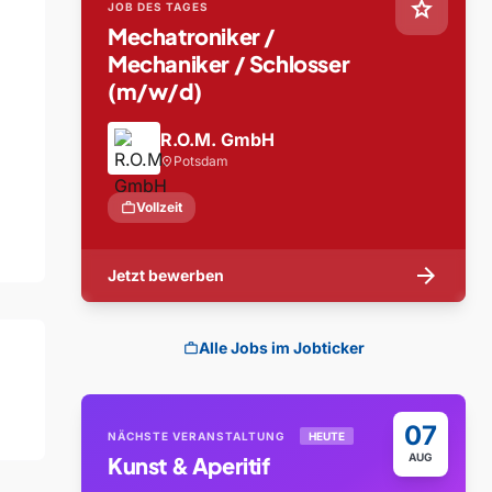
star
JOB DES TAGES
Mechatroniker /
Mechaniker / Schlosser
(m/w/d)
R.O.M. GmbH
Potsdam
location_on
work
Vollzeit
arrow_forward
Jetzt bewerben
Alle Jobs im Jobticker
work
07
NÄCHSTE VERANSTALTUNG
HEUTE
AUG
Kunst & Aperitif