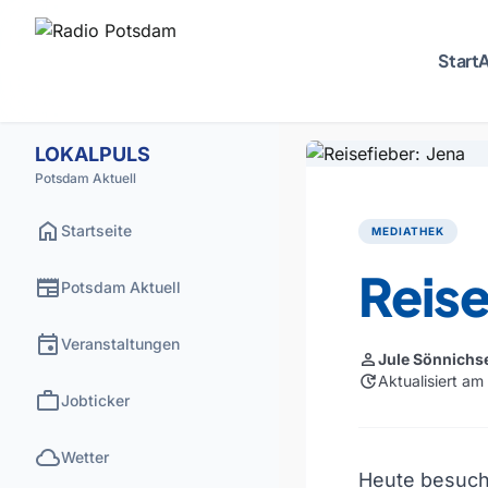
Start
A
LOKALPULS
Potsdam Aktuell
home
Startseite
MEDIATHEK
Reise
newspaper
Potsdam Aktuell
event
Veranstaltungen
person
Jule Sönnichs
update
Aktualisiert a
work
Jobticker
cloud
Wetter
Heute besuch