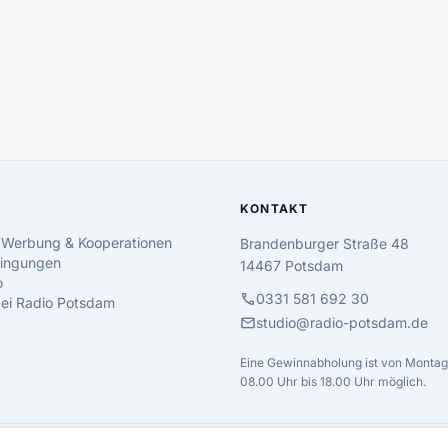
KONTAKT
 Werbung & Kooperationen
Brandenburger Straße 48
ingungen
14467 Potsdam
o
call
0331 581 692 30
 bei Radio Potsdam
mail
studio@radio-potsdam.de
Eine Gewinnabholung ist von Montag 
08.00 Uhr bis 18.00 Uhr möglich.