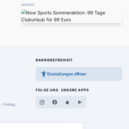
ANZEIGE
BARRIEREFREIHEIT
accessibility_new
Einstellungen öffnen
FOLGE UNS
UNSERE APPS
– Freitag