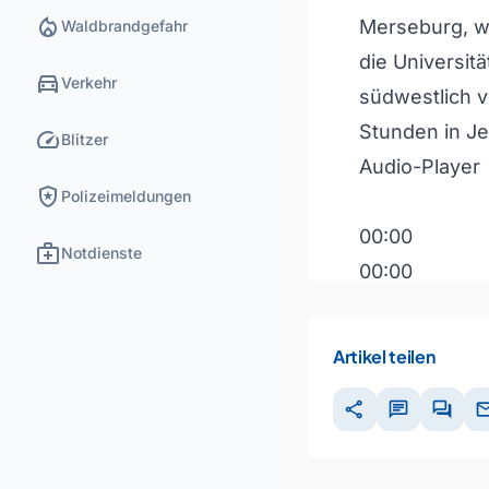
local_fire_department
Merseburg, w
Waldbrandgefahr
die Universit
directions_car
Verkehr
südwestlich v
Stunden in Je
speed
Blitzer
Audio-Player
local_police
Polizeimeldungen
00:00
medical_services
Notdienste
00:00
00:00
Artikel teilen
Pfeiltasten H
share
chat
forum
ma