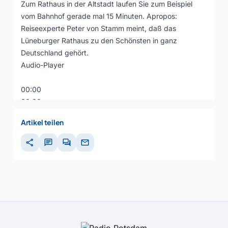
Zum Rathaus in der Altstadt laufen Sie zum Beispiel
vom Bahnhof gerade mal 15 Minuten. Apropos:
Reiseexperte Peter von Stamm meint, daß das
Lüneburger Rathaus zu den Schönsten in ganz
Deutschland gehört.
Audio-Player
00:00
00:00
00:00
Artikel teilen
share
chat
forum
mail