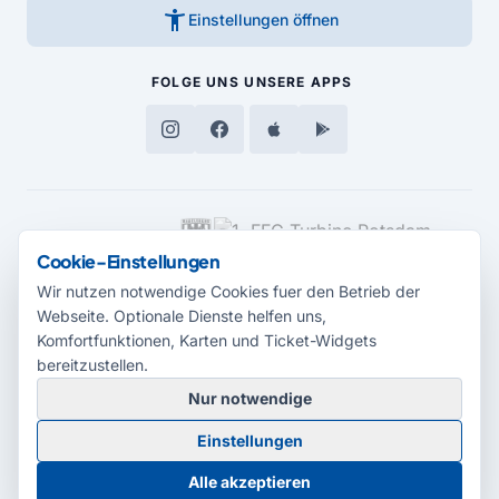
accessibility_new
Einstellungen öffnen
FOLGE UNS
UNSERE APPS
MEDIENPARTNER
Cookie-Einstellungen
Wir nutzen notwendige Cookies fuer den Betrieb der
Webseite. Optionale Dienste helfen uns,
Komfortfunktionen, Karten und Ticket-Widgets
bereitzustellen.
Nur notwendige
© 2026 Radio Potsdam. Webseite entwickelt durch die
Medienagentur
Einstellungen
Babelsberg
Barrierefreiheitserklärung
AGB
Datenschutz
Impressum
Alle akzeptieren
Cookie-Einstellungen