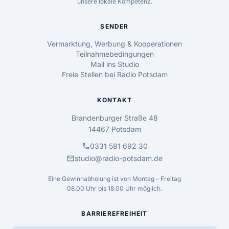
unsere lokale Kompetenz.
SENDER
Vermarktung, Werbung & Kooperationen
Teilnahmebedingungen
Mail ins Studio
Freie Stellen bei Radio Potsdam
KONTAKT
Brandenburger Straße 48
14467 Potsdam
call
0331 581 692 30
mail
studio@radio-potsdam.de
Eine Gewinnabholung ist von Montag – Freitag
08.00 Uhr bis 18.00 Uhr möglich.
BARRIEREFREIHEIT