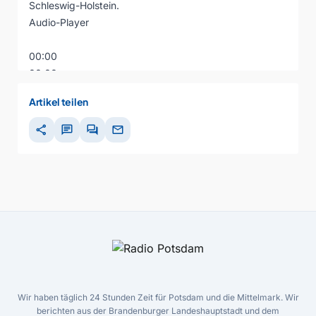
Schleswig-Holstein.
Audio-Player
00:00
00:00
00:00
Artikel teilen
share
chat
forum
mail
Wir haben täglich 24 Stunden Zeit für Potsdam und die Mittelmark. Wir
berichten aus der Brandenburger Landeshauptstadt und dem