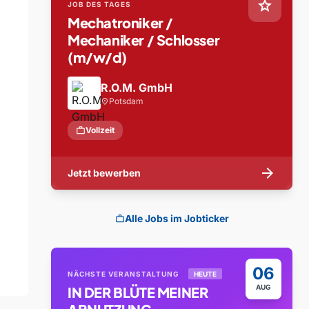
star
JOB DES TAGES
Mechatroniker /
Mechaniker / Schlosser
(m/w/d)
R.O.M. GmbH
Potsdam
location_on
work
Vollzeit
arrow_forward
Jetzt bewerben
Alle Jobs im Jobticker
work
06
NÄCHSTE VERANSTALTUNG
HEUTE
AUG
IN DER BLÜTE MEINER