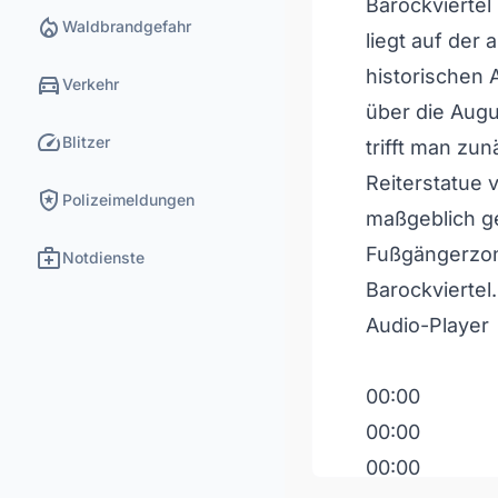
Barockviertel
local_fire_department
Waldbrandgefahr
liegt auf der
historischen 
directions_car
Verkehr
über die Augu
speed
Blitzer
trifft man zun
Reiterstatue 
local_police
Polizeimeldungen
maßgeblich g
medical_services
Fußgängerzone
Notdienste
Barockviertel.
Audio-Player
00:00
00:00
00:00