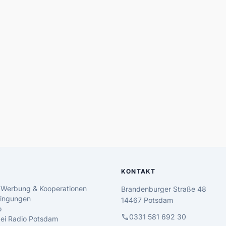
KONTAKT
 Werbung & Kooperationen
Brandenburger Straße 48
ingungen
14467 Potsdam
o
call
0331 581 692 30
 bei Radio Potsdam