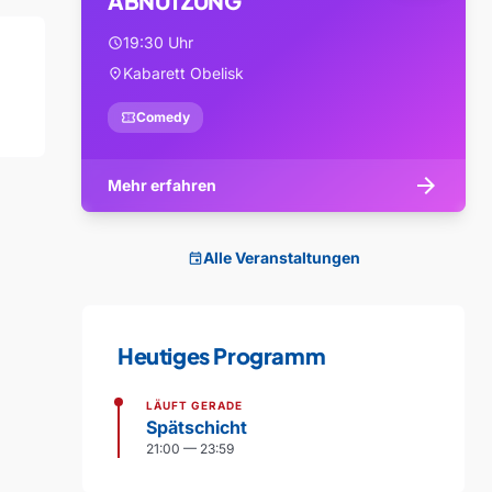
ABNUTZUNG
19:30 Uhr
schedule
Kabarett Obelisk
location_on
confirmation_number
Comedy
arrow_forward
Mehr erfahren
Alle Veranstaltungen
event
Heutiges Programm
LÄUFT GERADE
Spätschicht
21:00 — 23:59