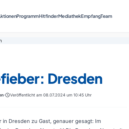
ktionen
Programm
Hitfinder
Mediathek
Empfang
Team
fieber: Dresden
schedule
en
Veröffentlicht am 08.07.2024 um 10:45 Uhr
r in Dresden zu Gast, genauer gesagt: Im