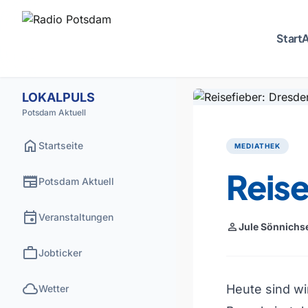
Start
A
LOKALPULS
Potsdam Aktuell
home
Startseite
MEDIATHEK
Reise
newspaper
Potsdam Aktuell
event
Veranstaltungen
person
Jule Sönnichs
work
Jobticker
cloud
Heute sind wi
Wetter