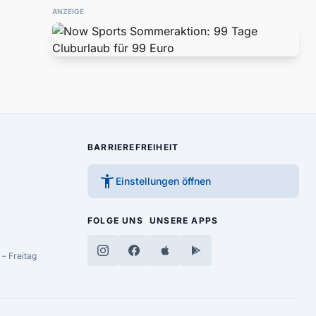
ANZEIGE
BARRIEREFREIHEIT
accessibility_new
Einstellungen öffnen
FOLGE UNS
UNSERE APPS
– Freitag