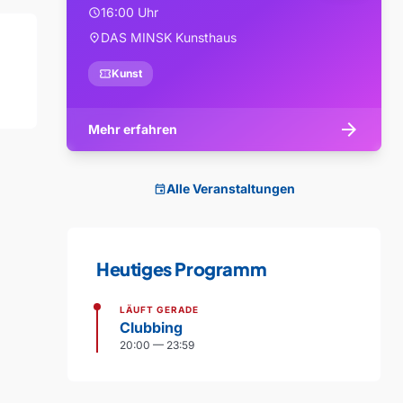
16:00 Uhr
schedule
DAS MINSK Kunsthaus
location_on
confirmation_number
Kunst
arrow_forward
Mehr erfahren
Alle Veranstaltungen
event
Heutiges Programm
LÄUFT GERADE
Clubbing
20:00 — 23:59