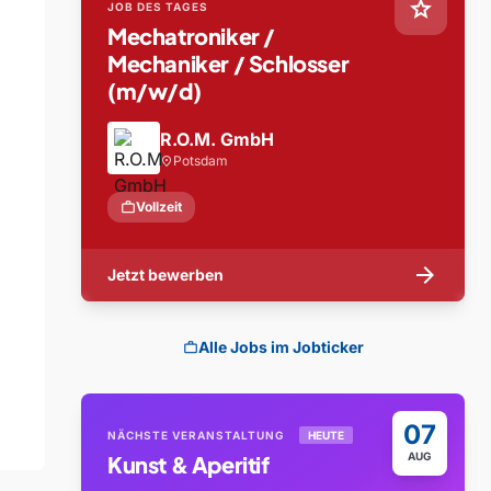
star
JOB DES TAGES
Mechatroniker /
Mechaniker / Schlosser
(m/w/d)
R.O.M. GmbH
Potsdam
location_on
work
Vollzeit
arrow_forward
Jetzt bewerben
Alle Jobs im Jobticker
work
07
NÄCHSTE VERANSTALTUNG
HEUTE
AUG
Kunst & Aperitif