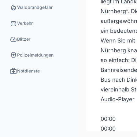
liegt im Land
local_fire_department
Waldbrandgefahr
Nürnberg“. Di
außergewöhnli
directions_car
Verkehr
ein bedeuten
speed
Blitzer
Wenn Sie mit 
Nürnberg knap
local_police
Polizeimeldungen
so einfach: D
medical_services
Bahnreisende
Notdienste
Bus nach Din
viereinhalb S
Audio-Player
00:00
00:00