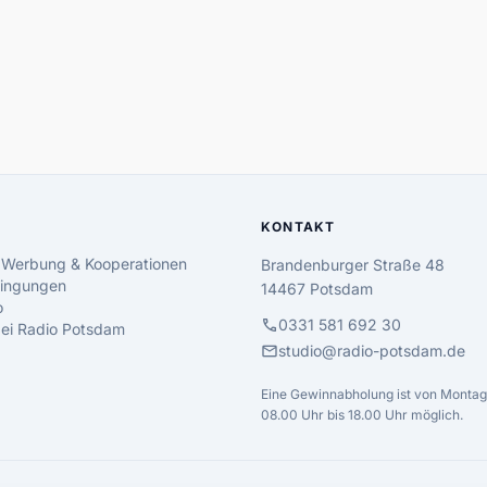
KONTAKT
 Werbung & Kooperationen
Brandenburger Straße 48
ingungen
14467 Potsdam
o
call
0331 581 692 30
 bei Radio Potsdam
mail
studio@radio-potsdam.de
Eine Gewinnabholung ist von Montag 
08.00 Uhr bis 18.00 Uhr möglich.