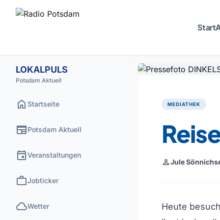
Start
A
LOKALPULS
Potsdam Aktuell
home
Startseite
MEDIATHEK
Reise
newspaper
Potsdam Aktuell
event
Veranstaltungen
person
Jule Sönnichs
work
Jobticker
cloud
Heute besuche
Wetter