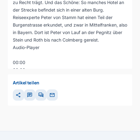
zu Recht trägt. Und das Schöne: So manches Hotel an
der Strecke befindet sich in einer alten Burg.
Reiseexperte Peter von Stamm hat einen Teil der
Burgenstrasse erkundet, und zwar in Mittelfranken, also
in Bayern. Dort ist Peter von Lauf an der Pegnitz über
Stein und Roth bis nach Colmberg gereist.
Audio-Player
00:00
00:00
00:00
Artikel teilen
share
chat
forum
mail