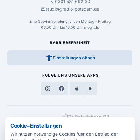
call
0331 581 692 30
mail
studio@radio-potsdam.de
Eine Gewinnabholung ist von Montag – Freitag
08.00 Uhr bis 18.00 Uhr möglich.
BARRIEREFREIHEIT
accessibility_new
Einstellungen öffnen
FOLGE UNS
UNSERE APPS
MEDIENPARTNER
Cookie-Einstellungen
Wir nutzen notwendige Cookies fuer den Betrieb der