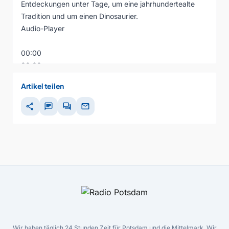
Entdeckungen unter Tage, um eine jahrhundertealte
Tradition und um einen Dinosaurier.
Audio-Player
00:00
00:00
00:00
Artikel teilen
share
chat
forum
mail
Wir haben täglich 24 Stunden Zeit für Potsdam und die Mittelmark. Wir