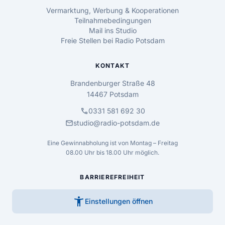
Vermarktung, Werbung & Kooperationen
Teilnahmebedingungen
Mail ins Studio
Freie Stellen bei Radio Potsdam
KONTAKT
Brandenburger Straße 48
14467 Potsdam
call
0331 581 692 30
mail
studio@radio-potsdam.de
Eine Gewinnabholung ist von Montag – Freitag
08.00 Uhr bis 18.00 Uhr möglich.
BARRIEREFREIHEIT
accessibility_new
Einstellungen öffnen