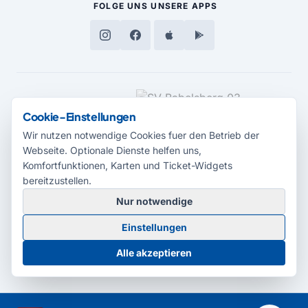
FOLGE UNS
UNSERE APPS
MEDIENPARTNER
Cookie-Einstellungen
Wir nutzen notwendige Cookies fuer den Betrieb der
Webseite. Optionale Dienste helfen uns,
Komfortfunktionen, Karten und Ticket-Widgets
bereitzustellen.
Nur notwendige
© 2026 Radio Potsdam. Webseite entwickelt durch die
Medienagentur
Einstellungen
Babelsberg
Barrierefreiheitserklärung
AGB
Datenschutz
Impressum
Alle akzeptieren
Cookie-Einstellungen