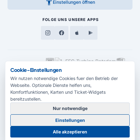
accessibility_new
Einstellungen öffnen
FOLGE UNS
UNSERE APPS
MEDIENPARTNER
Cookie-Einstellungen
Wir nutzen notwendige Cookies fuer den Betrieb der
Webseite. Optionale Dienste helfen uns,
Komfortfunktionen, Karten und Ticket-Widgets
bereitzustellen.
Nur notwendige
© 2026 Radio Potsdam. Webseite entwickelt durch die
Medienagentur
Einstellungen
Babelsberg
Barrierefreiheitserklärung
AGB
Datenschutz
Impressum
Alle akzeptieren
Cookie-Einstellungen