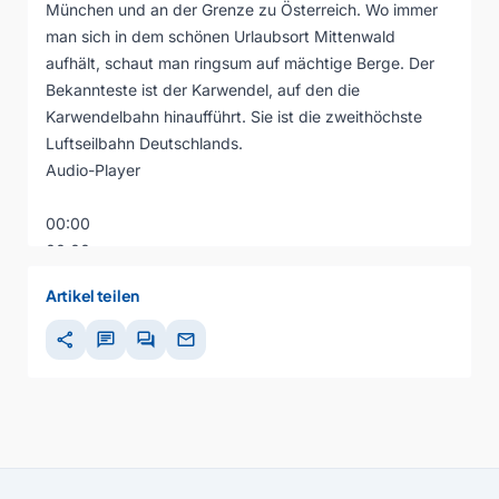
München und an der Grenze zu Österreich. Wo immer
man sich in dem schönen Urlaubsort Mittenwald
aufhält, schaut man ringsum auf mächtige Berge. Der
Bekannteste ist der Karwendel, auf den die
Karwendelbahn hinaufführt. Sie ist die zweithöchste
Luftseilbahn Deutschlands.
Audio-Player
00:00
00:00
00:00
Artikel teilen
share
chat
forum
mail