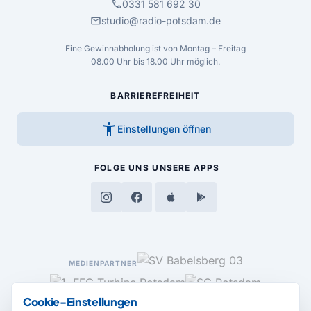
call
0331 581 692 30
mail
studio@radio-potsdam.de
Eine Gewinnabholung ist von Montag – Freitag
08.00 Uhr bis 18.00 Uhr möglich.
BARRIEREFREIHEIT
accessibility_new
Einstellungen öffnen
FOLGE UNS
UNSERE APPS
MEDIENPARTNER
Cookie-Einstellungen