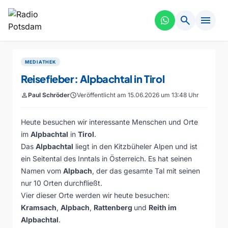
search
menu
MEDIATHEK
Reisefieber: Alpbachtal in Tirol
person
Paul Schröder
schedule
Veröffentlicht am 15.06.2026 um 13:48 Uhr
Heute besuchen wir interessante Menschen und Orte
im
Alpbachtal
in
Tirol
.
Das
Alpbachtal
liegt in den Kitzbüheler Alpen und ist
ein Seitental des Inntals in Österreich. Es hat seinen
Namen vom
Alpbach
, der das gesamte Tal mit seinen
nur 10 Orten durchfließt.
Vier dieser Orte werden wir heute besuchen:
Kramsach
,
Alpbach
,
Rattenberg
und
Reith im
Alpbachtal
.