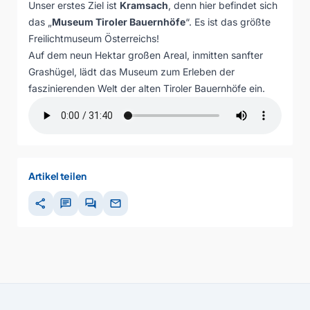
Unser erstes Ziel ist
Kramsach
, denn hier befindet sich
das „
Museum Tiroler Bauernhöfe
“. Es ist das größte
Freilichtmuseum Österreichs!
Auf dem neun Hektar großen Areal, inmitten sanfter
Grashügel, lädt das Museum zum Erleben der
faszinierenden Welt der alten Tiroler Bauernhöfe ein.
Artikel teilen
share
chat
forum
mail