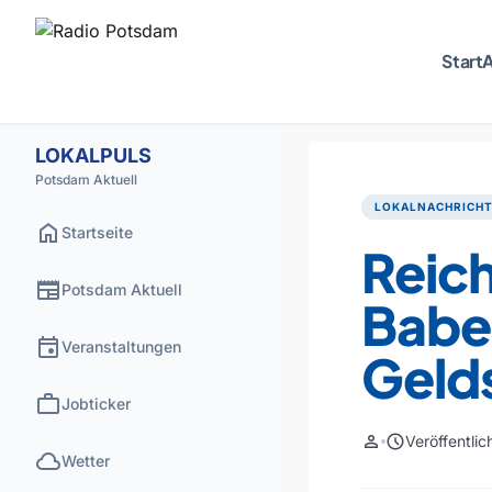
Start
A
LOKALPULS
Potsdam Aktuell
LOKALNACHRICH
home
Startseite
Reic
newspaper
Potsdam Aktuell
Babe
event
Veranstaltungen
Gelds
work
Jobticker
person
schedule
Veröffentli
cloud
Wetter