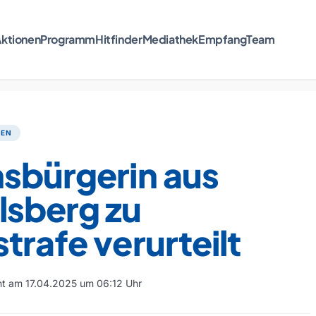
ktionen
Programm
Hitfinder
Mediathek
Empfang
Team
TEN
hsbürgerin aus
lsberg zu
trafe verurteilt
cht am 17.04.2025 um 06:12 Uhr