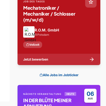
star
JOB DES TAGES
Mechatroniker /
Mechaniker / Schlosser
(m/w/d)
R.O.M. GmbH
Potsdam
location_on
work
Vollzeit
arrow_forward
Jetzt bewerben
Alle Jobs im Jobticker
work
06
NÄCHSTE VERANSTALTUNG
HEUTE
AUG
IN DER BLÜTE MEINER