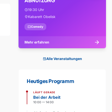
ABNUTZUNG
19:30 Uhr
schedule
Kabarett Obelisk
location_on
confirmation_number
Comedy
arrow_forward
Mehr erfahren
Alle Veranstaltungen
event
Heutiges Programm
LÄUFT GERADE
Bei der Arbeit
10:00 — 14:00