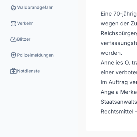
local_fire_department
Waldbrandgefahr
Eine 70-jähri
directions_car
wegen der Zu
Verkehr
Reichsbürger
speed
Blitzer
verfassungsfe
worden.
local_police
Polizeimeldungen
Annelies O. t
medical_services
Notdienste
einer verbote
Im Auftrag ve
Angela Merkel
Staatsanwalts
Rechtsmittel –