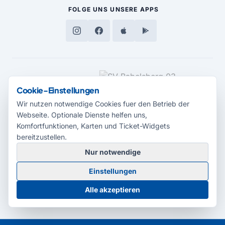
FOLGE UNS
UNSERE APPS
MEDIENPARTNER
Cookie-Einstellungen
Wir nutzen notwendige Cookies fuer den Betrieb der
Webseite. Optionale Dienste helfen uns,
Komfortfunktionen, Karten und Ticket-Widgets
bereitzustellen.
Nur notwendige
© 2026 Radio Potsdam. Webseite entwickelt durch die
Medienagentur
Einstellungen
Babelsberg
Barrierefreiheitserklärung
AGB
Datenschutz
Impressum
Alle akzeptieren
Cookie-Einstellungen