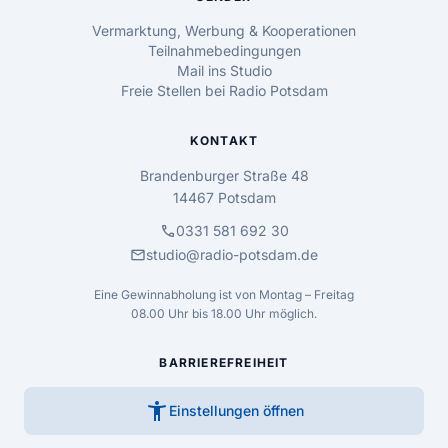
Vermarktung, Werbung & Kooperationen
Teilnahmebedingungen
Mail ins Studio
Freie Stellen bei Radio Potsdam
KONTAKT
Brandenburger Straße 48
14467 Potsdam
call
0331 581 692 30
mail
studio@radio-potsdam.de
Eine Gewinnabholung ist von Montag – Freitag
08.00 Uhr bis 18.00 Uhr möglich.
BARRIEREFREIHEIT
accessibility_new
Einstellungen öffnen