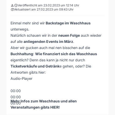
person
schedule
Veröffentlicht am 23.02.2023 um 12:14 Uhr
update
Aktualisiert am 27.02.2023 um 09:43 Uhr
Einmal mehr sind wir
Backstage im
Waschhaus
unterwegs.
Natürlich schauen wir in der
neuen Folge
auch wieder
auf alle
anliegenden Events im März
.
Aber wir gucken auch mal nen bisschen auf die
Buchhaltung
:
Wie finanziert sich das Waschhaus
eigentlich? Denn das kann ja nicht nur durch
Ticketverkäufe und Getränk
e gehen, oder? Die
Antworten gibts hier:
Audio-Player
00:00
00:00
Mehr Infos zum Waschhaus und allen
00:00
Veranstaltungen gibts
HIER
!