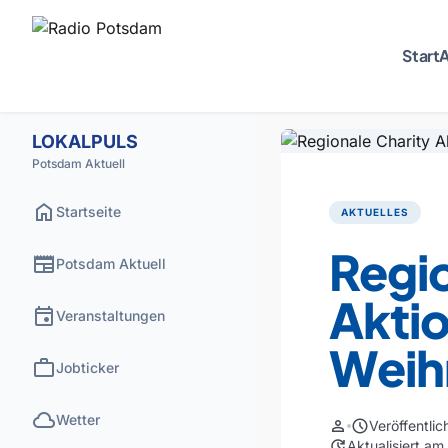
Start
A
LOKALPULS
Potsdam Aktuell
home
Startseite
AKTUELLES
Regio
newspaper
Potsdam Aktuell
Aktio
event
Veranstaltungen
Weih
work
Jobticker
cloud
Wetter
person
schedule
Veröffentli
update
Aktualisiert a