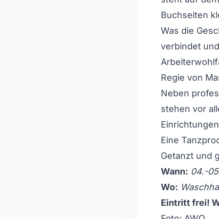
Buchseiten kl
Was die Gesch
verbindet und
Arbeiterwohlf
Regie von Mar
Neben profes
stehen vor al
Einrichtungen
Eine Tanzprod
Getanzt und 
Wann:
04.-05
Wo:
Waschhau
Eintritt frei!
Foto: AWO