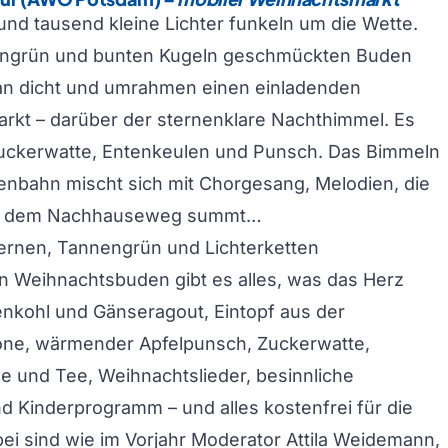
nd tausend kleine Lichter funkeln um die Wette.
engrün und bunten Kugeln geschmückten Buden
 an dicht und umrahmen einen einladenden
rkt – darüber der sternenklare Nachthimmel. Es
Zuckerwatte, Entenkeulen und Punsch. Das Bimmeln
enbahn mischt sich mit Chorgesang, Melodien, die
f dem Nachhauseweg summt…
ernen, Tannengrün und Lichterketten
 Weihnachtsbuden gibt es alles, was das Herz
nkohl und Gänseragout, Eintopf aus der
ne, wärmender Apfelpunsch, Zuckerwatte,
ee und Tee, Weihnachtslieder, besinnliche
 Kinderprogramm – und alles kostenfrei für die
bei sind wie im Vorjahr Moderator Attila Weidemann,