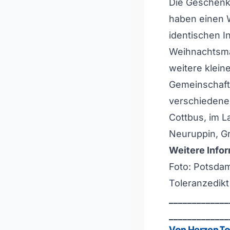
Die Geschenke
haben einen 
identischen I
Weihnachtsman
weitere klein
Gemeinschafts
verschiedene
Cottbus, im L
Neuruppin, G
Weitere Info
Foto: Potsda
Toleranzedikt
_____________
_____________
Von Herzen T