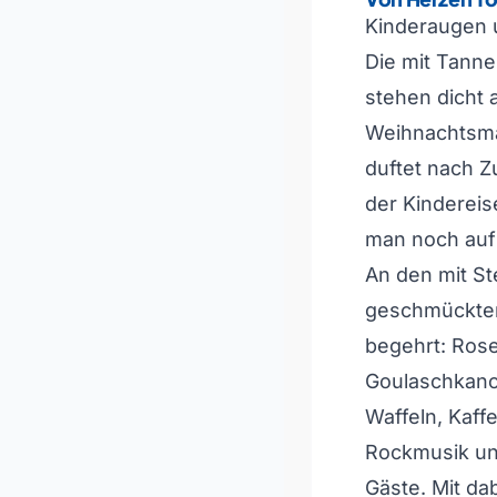
Kinderaugen u
Die mit Tann
stehen dicht
Weihnachtsma
duftet nach 
der Kindereis
man noch au
An den mit St
geschmückten
begehrt: Rose
Goulaschkano
Waffeln, Kaff
Rockmusik und
Gäste. Mit da