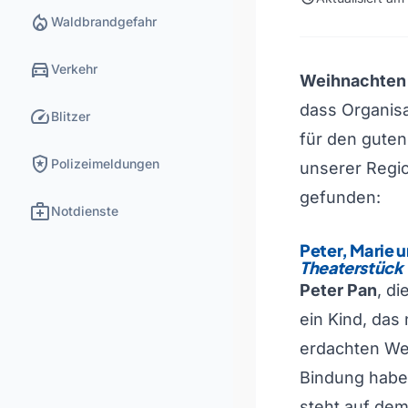
local_fire_department
Waldbrandgefahr
directions_car
Verkehr
Weihnachten i
dass Organisa
speed
Blitzer
für den guten
local_police
Polizeimeldungen
unserer Regi
gefunden:
medical_services
Notdienste
Peter, Marie 
Theaterstück
Peter Pan
, d
ein Kind, das 
erdachten Wel
Bindung hab
steht auf dem