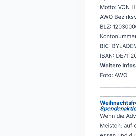
Motto: VON 
AWO Bezirksv
BLZ: 1203000
Kontonummer
BIC: BYLADE
IBAN: DE711
Weitere Infos
Foto: AWO
_____________
_____________
Weihnachtsfr
Spendenakti
Wenn die Adve
Meisten: auf
essen und du