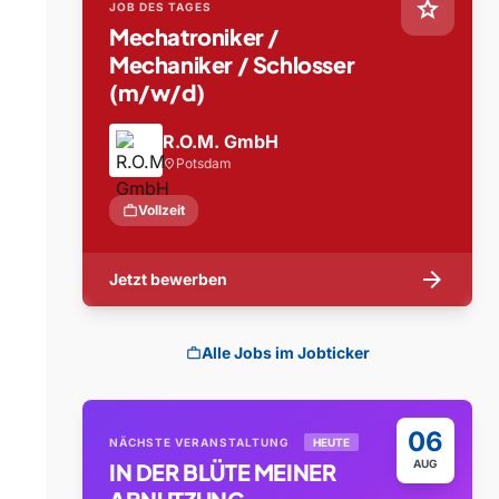
star
JOB DES TAGES
Mechatroniker /
Mechaniker / Schlosser
(m/w/d)
R.O.M. GmbH
Potsdam
location_on
work
Vollzeit
arrow_forward
Jetzt bewerben
Alle Jobs im Jobticker
work
06
NÄCHSTE VERANSTALTUNG
HEUTE
AUG
IN DER BLÜTE MEINER