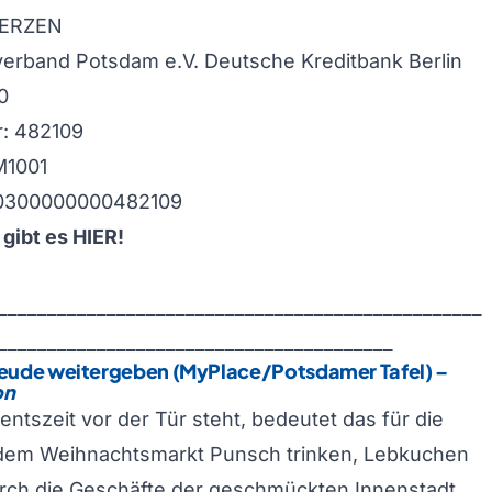
HERZEN
erband Potsdam e.V. Deutsche Kreditbank Berlin
0
: 482109
M1001
20300000000482109
 gibt es
HIER
!
_________________________________________________
________________________________________
eude weitergeben (MyPlace/Potsdamer Tafel)
–
on
ntszeit vor der Tür steht, bedeutet das für die
 dem Weihnachtsmarkt Punsch trinken, Lebkuchen
rch die Geschäfte der geschmückten Innenstadt