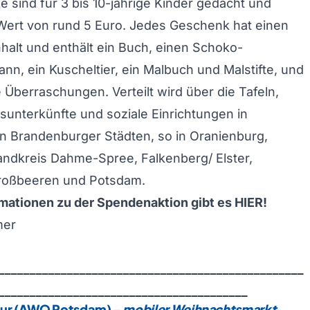
 sind für 3 bis 10-jährige Kinder gedacht und
Wert von rund 5 Euro. Jedes Geschenk hat einen
nhalt und enthält ein Buch, einen Schoko-
n, ein Kuscheltier, ein Malbuch und Malstifte, und
e Überraschungen. Verteilt wird über die Tafeln,
unterkünfte und soziale Einrichtungen in
n Brandenburger Städten, so in Oranienburg,
andkreis Dahme-Spree, Falkenberg/ Elster,
roßbeeren und Potsdam.
rmationen zu der Spendenaktion gibt es
HIER
!
mer
_________________________________________________
________________________________________
our (AWO Potsdam)
–
mobiler Weihnachtsmarkt