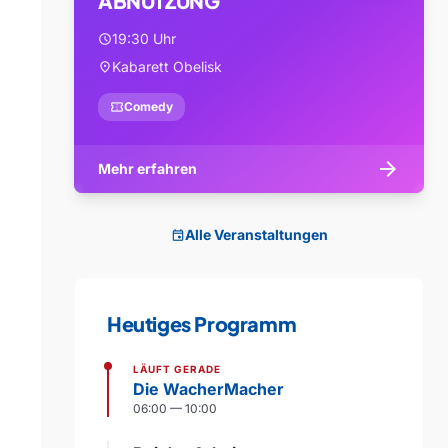
ABNUTZUNG
19:30 Uhr
schedule
Kabarett Obelisk
location_on
confirmation_number
Comedy
arrow_forward
Mehr erfahren
Alle Veranstaltungen
event
Heutiges Programm
LÄUFT GERADE
Die WacherMacher
06:00 — 10:00