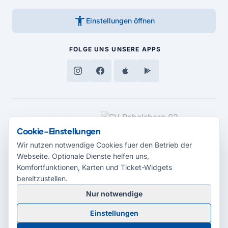
accessibility_new
Einstellungen öffnen
FOLGE UNS
UNSERE APPS
MEDIENPARTNER
Cookie-Einstellungen
Wir nutzen notwendige Cookies fuer den Betrieb der
Webseite. Optionale Dienste helfen uns,
Komfortfunktionen, Karten und Ticket-Widgets
bereitzustellen.
Nur notwendige
© 2026 Radio Potsdam. Webseite entwickelt durch die
Medienagentur
Einstellungen
Babelsberg
Barrierefreiheitserklärung
AGB
Datenschutz
Impressum