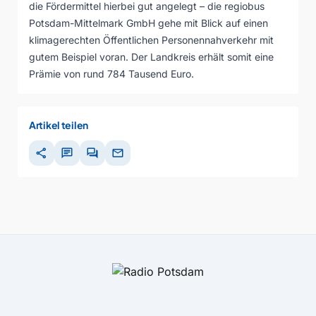
die Fördermittel hierbei gut angelegt – die regiobus
Potsdam-Mittelmark GmbH gehe mit Blick auf einen
klimagerechten Öffentlichen Personennahverkehr mit
gutem Beispiel voran. Der Landkreis erhält somit eine
Prämie von rund 784 Tausend Euro.
Artikel teilen
share
chat
forum
mail