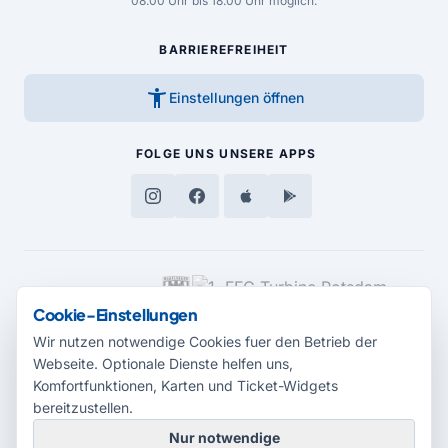
08.00 Uhr bis 18.00 Uhr möglich.
BARRIEREFREIHEIT
accessibility_new
Einstellungen öffnen
FOLGE UNS
UNSERE APPS
MEDIENPARTNER
Cookie-Einstellungen
Wir nutzen notwendige Cookies fuer den Betrieb der
Webseite. Optionale Dienste helfen uns,
Komfortfunktionen, Karten und Ticket-Widgets
bereitzustellen.
Nur notwendige