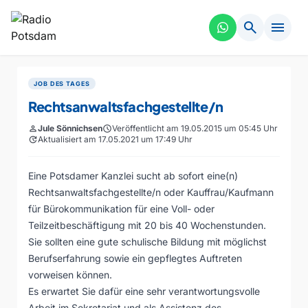
search
menu
JOB DES TAGES
Rechtsanwaltsfachgestellte/n
person
Jule Sönnichsen
schedule
Veröffentlicht am 19.05.2015 um 05:45 Uhr
update
Aktualisiert am 17.05.2021 um 17:49 Uhr
Eine Potsdamer Kanzlei sucht ab sofort eine(n)
Rechtsanwaltsfachgestellte/n oder Kauffrau/Kaufmann
für Bürokommunikation für eine Voll- oder
Teilzeitbeschäftigung mit 20 bis 40 Wochenstunden.
Sie sollten eine gute schulische Bildung mit möglichst
Berufserfahrung sowie ein gepflegtes Auftreten
vorweisen können.
Es erwartet Sie dafür eine sehr verantwortungsvolle
Arbeit im Sekretariat und als Assistenz des