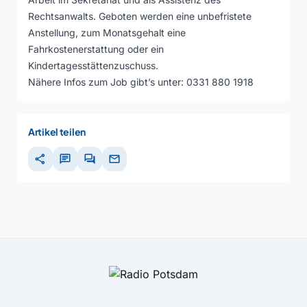
Rechtsanwalts. Geboten werden eine unbefristete
Anstellung, zum Monatsgehalt eine
Fahrkostenerstattung oder ein
Kindertagesstättenzuschuss.
Nähere Infos zum Job gibt’s unter: 0331 880 1918
Artikel teilen
share
chat
forum
mail