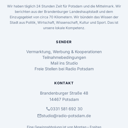
Wir haben täglich 24 Stunden Zeit für Potsdam und die Mittelmark. Wir
berichten aus der Brandenburger Landeshauptstadt und dem
Einzugsgebiet von circa 70 Kilometern. Wir bündeln das Wissen der
Stadt aus Politik, Wirtschaft, Wissenschaft, Kultur und Sport. Das ist
unsere lokale Kompetenz.
SENDER
Vermarktung, Werbung & Kooperationen
Teilnahmebedingungen
Mail ins Studio
Freie Stellen bei Radio Potsdam
KONTAKT
Brandenburger Straße 48
14467 Potsdam
call
0331 581 692 30
mail
studio@radio-potsdam.de
Eine Gewinnabholung ist von Montag – Freitag