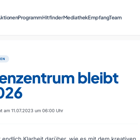
ktionen
Programm
Hitfinder
Mediathek
Empfang
Team
TEN
enzentrum bleibt
2026
cht am 11.07.2023 um 06:00 Uhr
t endlich Klarheit darüber, wie es mit dem kreativen