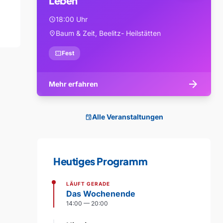
Leben
18:00 Uhr
schedule
Baum & Zeit, Beelitz- Heilstätten
location_on
confirmation_number
Fest
arrow_forward
Mehr erfahren
Alle Veranstaltungen
event
Heutiges Programm
LÄUFT GERADE
Das Wochenende
14:00 — 20:00