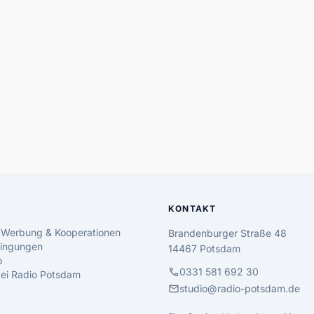
KONTAKT
 Werbung & Kooperationen
Brandenburger Straße 48
ingungen
14467 Potsdam
o
call
0331 581 692 30
 bei Radio Potsdam
mail
studio@radio-potsdam.de