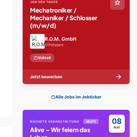
star
JOB DES TAGES
Mechatroniker /
Mechaniker / Schlosser
(m/w/d)
R.O.M. GmbH
Potsdam
location_on
work
Vollzeit
arrow_forward
Jetzt bewerben
Alle Jobs im Jobticker
work
08
NÄCHSTE VERANSTALTUNG
HEUTE
AUG
Alive – Wir feiern das