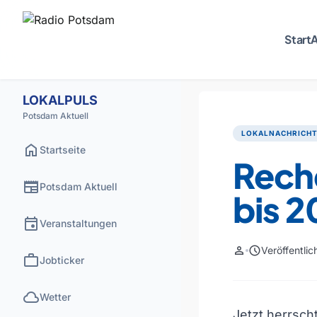
Start
A
LOKALPULS
Potsdam Aktuell
LOKALNACHRICH
home
Startseite
Rech
newspaper
Potsdam Aktuell
bis 
event
Veranstaltungen
person
schedule
Veröffentli
work
Jobticker
cloud
Wetter
Jetzt herrsch