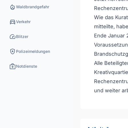
local_fire_department
Waldbrandgefahr
Rechenzentru
Wie das Kurat
directions_car
Verkehr
mitteilte, ha
speed
Ende Januar 2
Blitzer
Voraussetzun
local_police
Polizeimeldungen
Brandschutzg
Alle Beteiligt
medical_services
Notdienste
Kreativquarti
Rechenzentrum
und weiter ar