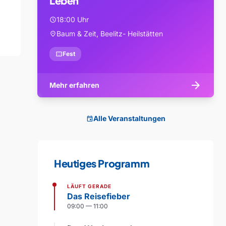
Leben
18:00 Uhr
schedule
Baum & Zeit, Beelitz- Heilstätten
location_on
confirmation_number
Fest
arrow_forward
Mehr erfahren
Alle Veranstaltungen
event
Heutiges Programm
LÄUFT GERADE
Das Reisefieber
09:00 — 11:00