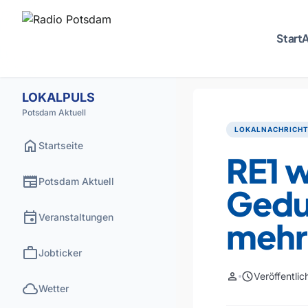
Start
A
LOKALPULS
Potsdam Aktuell
LOKALNACHRICH
home
Startseite
RE1 w
newspaper
Potsdam Aktuell
Gedu
event
Veranstaltungen
mehr 
work
Jobticker
person
schedule
Veröffentli
cloud
Wetter