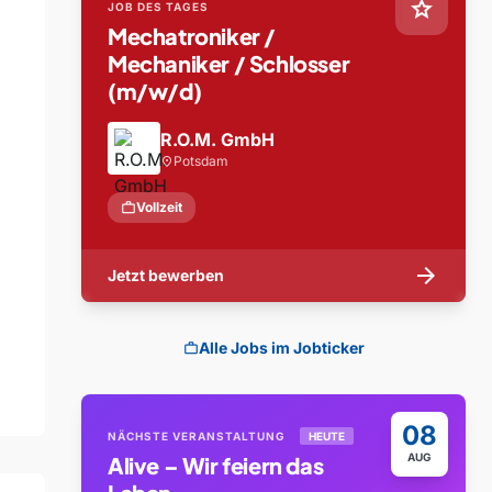
star
JOB DES TAGES
Mechatroniker /
Mechaniker / Schlosser
(m/w/d)
R.O.M. GmbH
Potsdam
location_on
work
Vollzeit
arrow_forward
Jetzt bewerben
Alle Jobs im Jobticker
work
08
NÄCHSTE VERANSTALTUNG
HEUTE
AUG
Alive – Wir feiern das