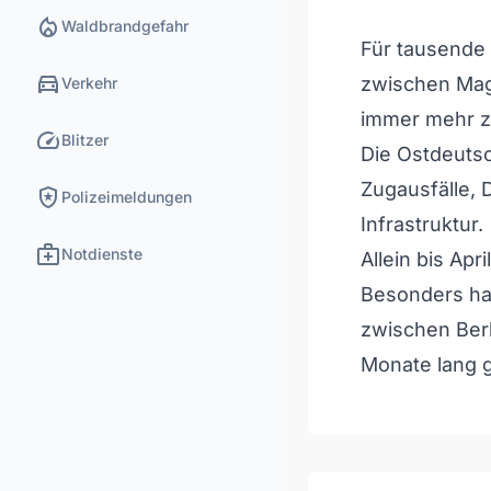
local_fire_department
Waldbrandgefahr
Für tausende 
directions_car
zwischen Mag
Verkehr
immer mehr z
speed
Blitzer
Die Ostdeuts
Zugausfälle,
local_police
Polizeimeldungen
Infrastruktur.
medical_services
Notdienste
Allein bis Apr
Besonders har
zwischen Ber
Monate lang 