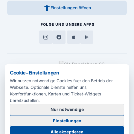
accessibility_new
Einstellungen öffnen
FOLGE UNS
UNSERE APPS
MEDIENPARTNER
Cookie-Einstellungen
Wir nutzen notwendige Cookies fuer den Betrieb der
Webseite. Optionale Dienste helfen uns,
Komfortfunktionen, Karten und Ticket-Widgets
bereitzustellen.
Nur notwendige
© 2026 Radio Potsdam. Webseite entwickelt durch die
Medienagentur
Einstellungen
Babelsberg
Barrierefreiheitserklärung
AGB
Datenschutz
Impressum
Alle akzeptieren