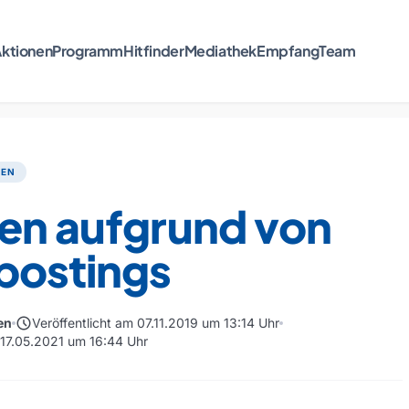
ktionen
Programm
Hitfinder
Mediathek
Empfang
Team
TEN
ien aufgrund von
postings
schedule
en
Veröffentlicht am 07.11.2019 um 13:14 Uhr
m 17.05.2021 um 16:44 Uhr