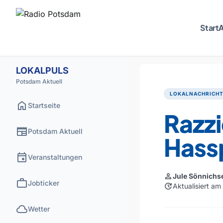
Start
A
LOKALPULS
Potsdam Aktuell
LOKALNACHRICH
home
Startseite
Razz
newspaper
Potsdam Aktuell
Hass
event
Veranstaltungen
person
Jule Sönnichs
work
Jobticker
update
Aktualisiert a
cloud
Wetter