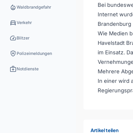
Bei bundeswe
local_fire_department
Waldbrandgefahr
Internet wur
directions_car
Verkehr
Brandenburg 
Wie Medien be
speed
Blitzer
Havelstadt B
local_police
im Einsatz. 
Polizeimeldungen
Vernehmunge
medical_services
Notdienste
Mehrere Abgeo
In einer wird
Regierungsprä
Artikel teilen