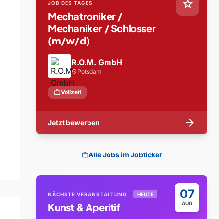
star
JOB DES TAGES
Mechatroniker /
Mechaniker / Schlosser
(m/w/d)
R.O.M. GmbH
Potsdam
location_on
work
Vollzeit
arrow_forward
Jetzt bewerben
Alle Jobs im Jobticker
work
07
NÄCHSTE VERANSTALTUNG
HEUTE
AUG
Kunst & Aperitif