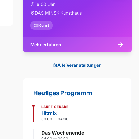
16:00 Uhr
schedule
DAS MINSK Kunsthaus
location_on
confirmation_number
Kunst
arrow_forward
Mehr erfahren
Alle Veranstaltungen
event
Heutiges Programm
LÄUFT GERADE
Hitmix
00:00 — 04:00
Das Wochenende
04:00 — 09:00