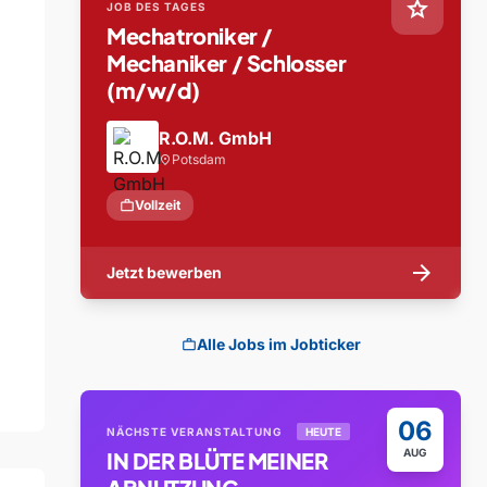
star
JOB DES TAGES
Mechatroniker /
Mechaniker / Schlosser
(m/w/d)
R.O.M. GmbH
Potsdam
location_on
work
Vollzeit
arrow_forward
Jetzt bewerben
Alle Jobs im Jobticker
work
06
NÄCHSTE VERANSTALTUNG
HEUTE
AUG
IN DER BLÜTE MEINER