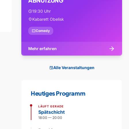
ABNUTZUNG
19:30 Uhr
schedule
Kabarett Obelisk
location_on
confirmation_number
Comedy
arrow_forward
Mehr erfahren
Alle Veranstaltungen
event
Heutiges Programm
LÄUFT GERADE
Spätschicht
18:00 — 20:00