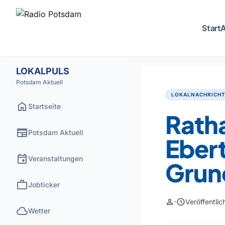
Start
A
LOKALPULS
Potsdam Aktuell
LOKALNACHRICH
home
Startseite
Ratha
newspaper
Potsdam Aktuell
Ebert
event
Veranstaltungen
Grund
work
Jobticker
person
schedule
Veröffentli
cloud
Wetter