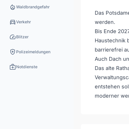
local_fire_department
Waldbrandgefahr
Das Potsdamer
directions_car
werden.
Verkehr
Bis Ende 2027
speed
Blitzer
Haustechnik 
barrierefrei 
local_police
Polizeimeldungen
Auch Dach un
medical_services
Notdienste
Das alte Rath
Verwaltungsc
entstehen sol
moderner we