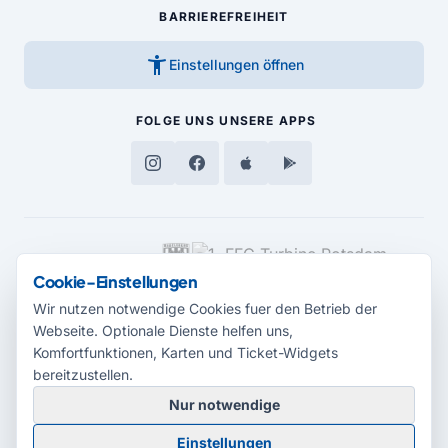
BARRIEREFREIHEIT
accessibility_new
Einstellungen öffnen
FOLGE UNS
UNSERE APPS
MEDIENPARTNER
Cookie-Einstellungen
Wir nutzen notwendige Cookies fuer den Betrieb der
Webseite. Optionale Dienste helfen uns,
Komfortfunktionen, Karten und Ticket-Widgets
bereitzustellen.
Nur notwendige
© 2026 Radio Potsdam. Webseite entwickelt durch die
Medienagentur
Einstellungen
Babelsberg