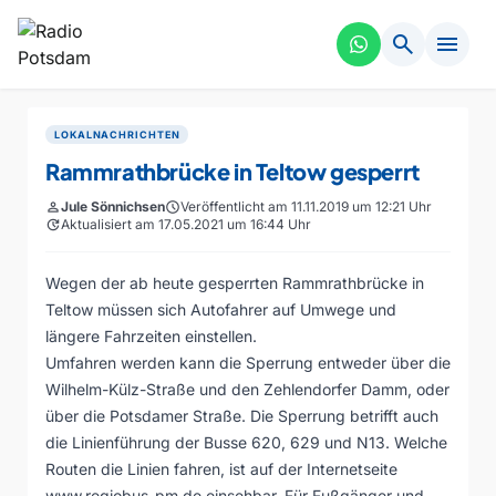
search
menu
LOKALNACHRICHTEN
Rammrathbrücke in Teltow gesperrt
person
Jule Sönnichsen
schedule
Veröffentlicht am 11.11.2019 um 12:21 Uhr
update
Aktualisiert am 17.05.2021 um 16:44 Uhr
Wegen der ab heute gesperrten Rammrathbrücke in
Teltow müssen sich Autofahrer auf Umwege und
längere Fahrzeiten einstellen.
Umfahren werden kann die Sperrung entweder über die
Wilhelm-Külz-Straße und den Zehlendorfer Damm, oder
über die Potsdamer Straße. Die Sperrung betrifft auch
die Linienführung der Busse 620, 629 und N13. Welche
Routen die Linien fahren, ist auf der Internetseite
www.regiobus-pm.de einsehbar. Für Fußgänger und