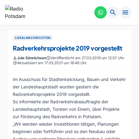
search
menu
LOKALNACHRICHTEN
Radverkehrsprojekte 2019 vorgestellt
person
Jule Sönnichsen
schedule
Veröffentlicht am 27.03.2019 um 12:57 Uhr
update
Aktualisiert am 17.05.2021 um 16:46 Uhr
Im Ausschuss für Stadtentwicklung, Bauen und Verkehr
der Landeshauptstadt wurden gestern die
Radverkehrsprojekte 2019 vorgestellt.
So informierte der Radverkehrsbeauftragte der
Landeshauptstadt, Torsten von Einem, über Projekte
zur Förderung des Radverkehrs in Potsdam.
„Wir werden wieder Investitionen tätigen, Planungen
beginnen oder fortführen und so den Neubau oder
Ausbau von weiteren Strecken vorbereiten.“, erklärte