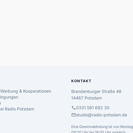
KONTAKT
 Werbung & Kooperationen
Brandenburger Straße 48
ingungen
14467 Potsdam
o
call
0331 581 692 30
 bei Radio Potsdam
mail
studio@radio-potsdam.de
Eine Gewinnabholung ist von Montag 
08.00 Uhr bis 18.00 Uhr möglich.