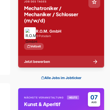
star
JOB DES TAGES
Mechatroniker /
Mechaniker / Schlosser
(m/w/d)
R.O.M. GmbH
Potsdam
location_on
work
Vollzeit
arrow_forward
Jetzt bewerben
Alle Jobs im Jobticker
work
07
NÄCHSTE VERANSTALTUNG
HEUTE
AUG
Kunst & Aperitif