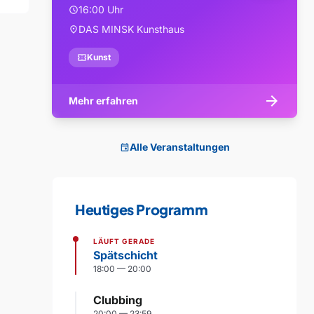
16:00 Uhr
schedule
DAS MINSK Kunsthaus
location_on
confirmation_number
Kunst
arrow_forward
Mehr erfahren
Alle Veranstaltungen
event
Heutiges Programm
LÄUFT GERADE
Spätschicht
18:00 — 20:00
Clubbing
20:00 — 23:59