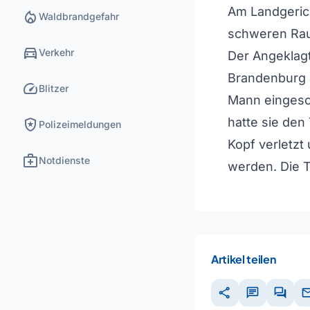
Am Landgeric
local_fire_department
Waldbrandgefahr
schweren Ra
directions_car
Verkehr
Der Angeklagt
Brandenburg 
speed
Blitzer
Mann eingesc
local_police
hatte sie de
Polizeimeldungen
Kopf verletzt
medical_services
Notdienste
werden. Die T
Artikel teilen
share
chat
forum
ma