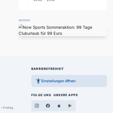
ANZEIGE
BARRIEREFREIHEIT
accessibility_new
Einstellungen öffnen
FOLGE UNS
UNSERE APPS
– Freitag