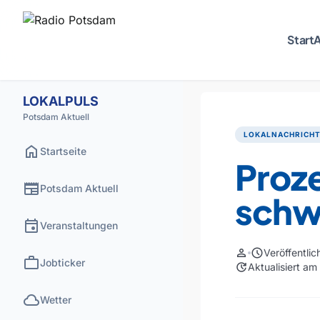
Start
A
LOKALPULS
Potsdam Aktuell
LOKALNACHRICH
home
Startseite
Proz
newspaper
Potsdam Aktuell
schw
event
Veranstaltungen
person
schedule
Veröffentli
work
Jobticker
update
Aktualisiert a
cloud
Wetter