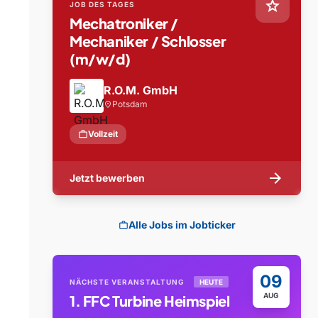
star
JOB DES TAGES
Mechatroniker /
Mechaniker / Schlosser
(m/w/d)
R.O.M. GmbH
Potsdam
location_on
work
Vollzeit
arrow_forward
Jetzt bewerben
Alle Jobs im Jobticker
work
09
NÄCHSTE VERANSTALTUNG
HEUTE
AUG
1. FFC Turbine Heimspiel