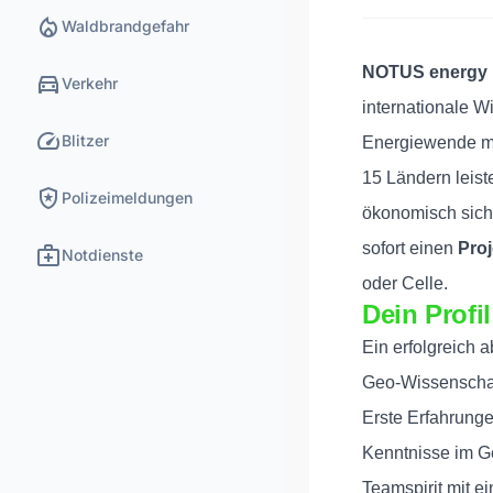
local_fire_department
Waldbrandgefahr
NOTUS energy
directions_car
Verkehr
internationale
Wi
speed
Blitzer
Energiewende m
15 Ländern leist
local_police
Polizeimeldungen
ökonomisch sich
sofort einen
Proj
medical_services
Notdienste
oder Celle.
Dein Profil
Ein erfolgreich
Geo-Wissenschaf
Erste Erfahrung
Kenntnisse im 
Teamspirit mit 