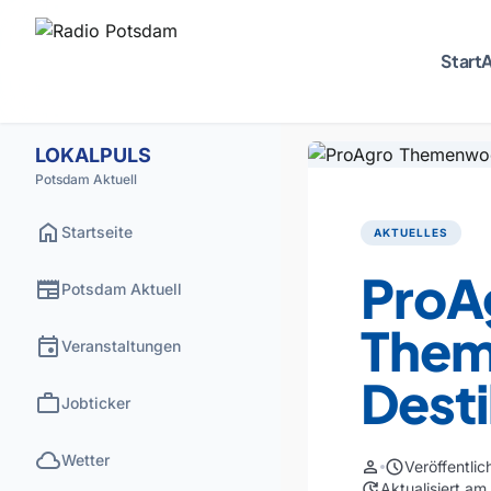
Start
A
LOKALPULS
Potsdam Aktuell
home
Startseite
AKTUELLES
ProA
newspaper
Potsdam Aktuell
Them
event
Veranstaltungen
Desti
work
Jobticker
cloud
Wetter
person
schedule
Veröffentli
update
Aktualisiert a