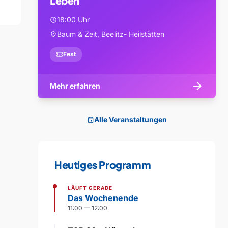
Leben
18:00 Uhr
schedule
Baum & Zeit, Beelitz- Heilstätten
location_on
confirmation_number
Fest
arrow_forward
Mehr erfahren
Alle Veranstaltungen
event
Heutiges Programm
LÄUFT GERADE
Das Wochenende
11:00 — 12:00