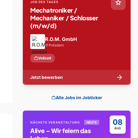
star
JOB DES TAGES
Mechatroniker /
Mechaniker / Schlosser
(m/w/d)
R.O.M. GmbH
Potsdam
location_on
work
Vollzeit
arrow_forward
Jetzt bewerben
Alle Jobs im Jobticker
work
08
NÄCHSTE VERANSTALTUNG
HEUTE
AUG
Alive – Wir feiern das