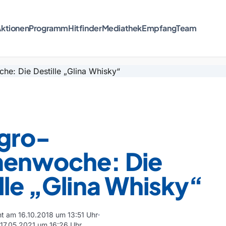
ktionen
Programm
Hitfinder
Mediathek
Empfang
Team
gro-
enwoche: Die
lle „Glina Whisky“
cht am 16.10.2018 um 13:51 Uhr
m 17.05.2021 um 16:26 Uhr