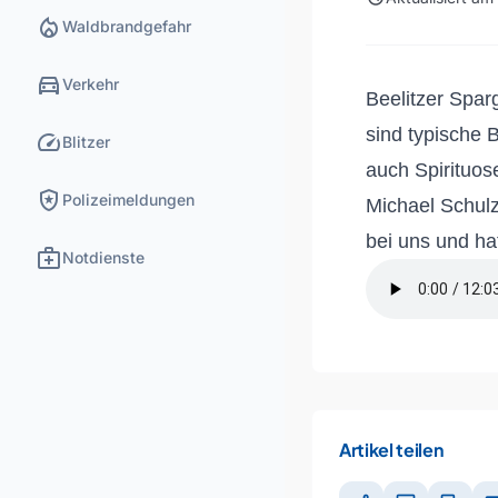
local_fire_department
Waldbrandgefahr
directions_car
Verkehr
Beelitzer Spar
sind typische 
speed
Blitzer
auch Spirituos
local_police
Polizeimeldungen
Michael Schulz
bei uns und ha
medical_services
Notdienste
Artikel teilen