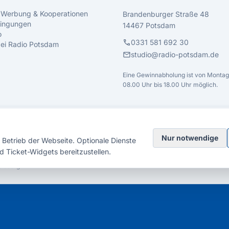
 Werbung & Kooperationen
Brandenburger Straße 48
ingungen
14467 Potsdam
o
call
0331 581 692 30
 bei Radio Potsdam
mail
studio@radio-potsdam.de
Eine Gewinnabholung ist von Montag 
08.00 Uhr bis 18.00 Uhr möglich.
Nur notwendige
Betrieb der Webseite. Optionale Dienste
d Ticket-Widgets bereitzustellen.
elsberg