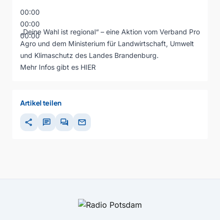
00:00
00:00
„Deine Wahl ist regional“ – eine Aktion vom Verband Pro
00:00
Agro und dem Ministerium für Landwirtschaft, Umwelt
und Klimaschutz des Landes Brandenburg.
Mehr Infos gibt es
HIER
Artikel teilen
share
chat
forum
mail