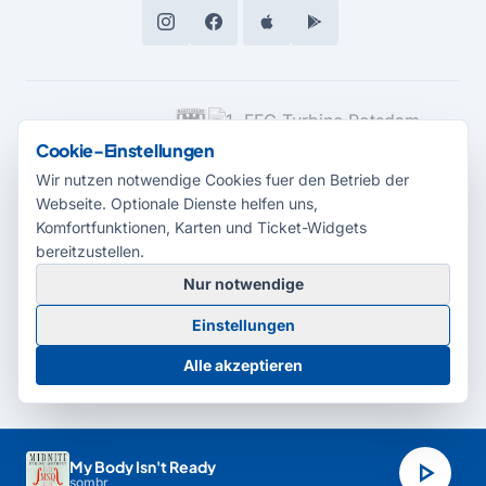
MEDIENPARTNER
Cookie-Einstellungen
Wir nutzen notwendige Cookies fuer den Betrieb der
Webseite. Optionale Dienste helfen uns,
Komfortfunktionen, Karten und Ticket-Widgets
bereitzustellen.
Nur notwendige
© 2026 Radio Potsdam. Webseite entwickelt durch die
Medienagentur
Einstellungen
Babelsberg
Barrierefreiheitserklärung
AGB
Datenschutz
Impressum
Alle akzeptieren
Cookie-Einstellungen
play_arrow
My Body Isn't Ready
sombr