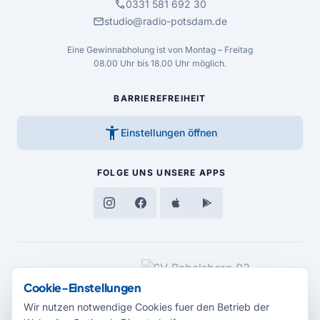
call
0331 581 692 30
mail
studio@radio-potsdam.de
Eine Gewinnabholung ist von Montag – Freitag
08.00 Uhr bis 18.00 Uhr möglich.
BARRIEREFREIHEIT
accessibility_new
Einstellungen öffnen
FOLGE UNS
UNSERE APPS
MEDIENPARTNER
Cookie-Einstellungen
Wir nutzen notwendige Cookies fuer den Betrieb der