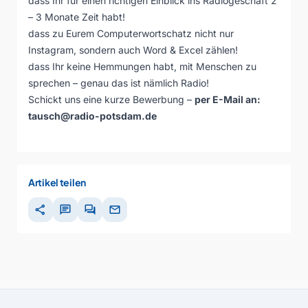
dass Ihr für einen richtigen Einblick ins Radiogeschäft 2
– 3 Monate Zeit habt!
dass zu Eurem Computerwortschatz nicht nur
Instagram, sondern auch Word & Excel zählen!
dass Ihr keine Hemmungen habt, mit Menschen zu
sprechen – genau das ist nämlich Radio!
Schickt uns eine kurze Bewerbung –
per E-Mail an:
tausch@radio-potsdam.de
Artikel teilen
share
chat
forum
mail