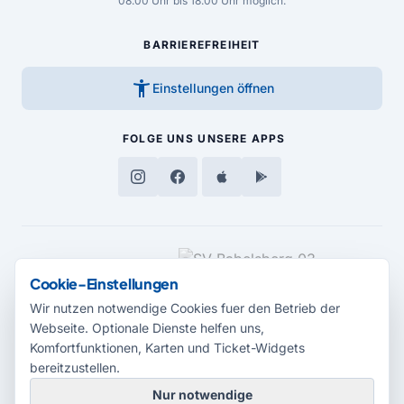
08.00 Uhr bis 18.00 Uhr möglich.
BARRIEREFREIHEIT
accessibility_new
Einstellungen öffnen
FOLGE UNS
UNSERE APPS
MEDIENPARTNER
Cookie-Einstellungen
Wir nutzen notwendige Cookies fuer den Betrieb der
Webseite. Optionale Dienste helfen uns,
Komfortfunktionen, Karten und Ticket-Widgets
bereitzustellen.
Nur notwendige