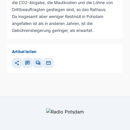
die CO2-Abgabe, die Mautkosten und die Löhne von
Drittbeauftragten gestiegen sind, so das Rathaus.
Da insgesamt aber weniger Restmüll in Potsdam
angefallen ist als in anderen Jahren, ist die
Gebührensteigerung geringer, als erwartet.
Artikel teilen
share
chat
forum
mail