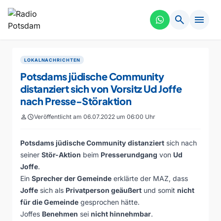
search
menu
LOKALNACHRICHTEN
Potsdams jüdische Community
distanziert sich von Vorsitz Ud Joffe
nach Presse-Störaktion
person
schedule
Veröffentlicht am 06.07.2022 um 06:00 Uhr
Potsdams jüdische Community
distanziert
sich nach
seiner
Stör-Aktion
beim
Presserundgang
von
Ud
Joffe
.
Ein
Sprecher der Gemeinde
erklärte der MAZ, dass
Joffe
sich als
Privatperson geäußert
und somit
nicht
für die Gemeinde
gesprochen hätte.
Joffes
Benehmen
sei
nicht hinnehmbar
.