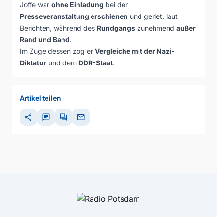
Joffe war
ohne Einladung
bei der
Presseveranstaltung erschienen
und geriet, laut
Berichten, während des
Rundgangs
zunehmend
außer
Rand und Band
.
Im Zuge dessen zog er
Vergleiche mit der Nazi-
Diktatur
und dem
DDR-Staat
.
Artikel teilen
share
chat
forum
mail