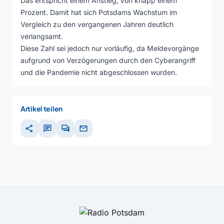
Das entspricht einem Anstieg, von knapp einem
Prozent. Damit hat sich Potsdams Wachstum im
Vergleich zu den vergangenen Jahren deutlich
verlangsamt.
Diese Zahl sei jedoch nur vorläufig, da Meldevorgänge
aufgrund von Verzögerungen durch den Cyberangriff
und die Pandemie nicht abgeschlossen wurden.
Artikel teilen
share
chat
forum
mail